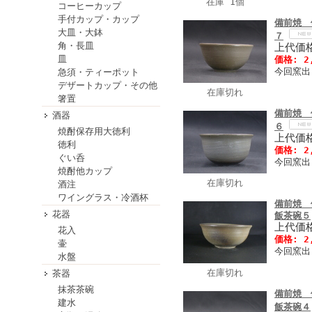
在庫 1個
コーヒーカップ
手付カップ・カップ
備前焼 
大皿・大鉢
７
角・長皿
上代価格
皿
価格: 2
今回窯出
急須・ティーポット
デザートカップ・その他
在庫切れ
箸置
備前焼 
酒器
６
焼酎保存用大徳利
上代価格
徳利
価格: 2
ぐい呑
今回窯出
焼酎他カップ
在庫切れ
酒注
ワイングラス・冷酒杯
備前焼 
花器
飯茶碗５
上代価格
花入
価格: 2
壷
今回窯出
水盤
在庫切れ
茶器
抹茶茶碗
備前焼 
建水
飯茶碗４