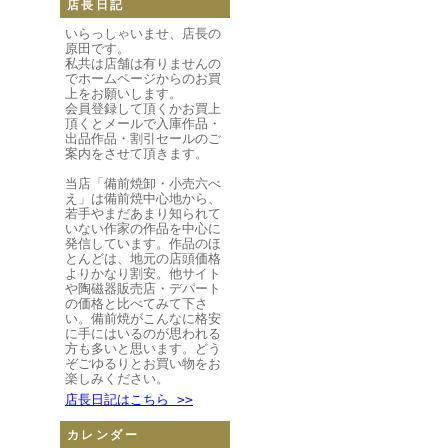
店長日記
いらっしゃいませ、店長の
原田です。
私共は店舗は有りませんの
でホームページからのお買
上をお願いします。
会員登録して頂くかお買上
頂くとメールで入庫作品・
出品作品・割引セールのご
案内をさせて頂きます。
当店「備前焼卸・小売六べ
え」は備前焼中心地から、
若手やまだあまり知られて
いない作家の作品を中心に
発信しています。作品のほ
とんどは、地元の店頭価格
よりかなり割安。他サイト
や陶磁器販売店・デパート
の価格と比べてみて下さ
い。備前焼がこんなに格安
に手にはいるのが思われる
方も多いと思います。どう
ぞごゆるりとお買い物をお
楽しみください。
店長日記はこちら >>
カレンダー