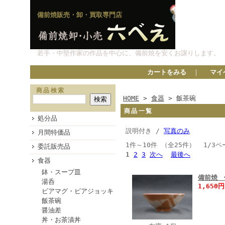
備前焼販売・卸・買取専門店
若手・中堅作家の作品を中心に、備前焼を安くお譲りします。
カートをみる
｜
マイ
商品検索
HOME
>
食器
> 飯茶碗
商品一覧
処分品
説明付き /
写真のみ
月間特価品
1件～10件 （全25件） 1/3ペ
委託販売品
1
2
3
次へ
最後へ
食器
鉢・スープ皿
備前焼 
湯呑
1,650
ビアマグ・ビアジョッキ
飯茶碗
醤油差
丼・お茶漬丼