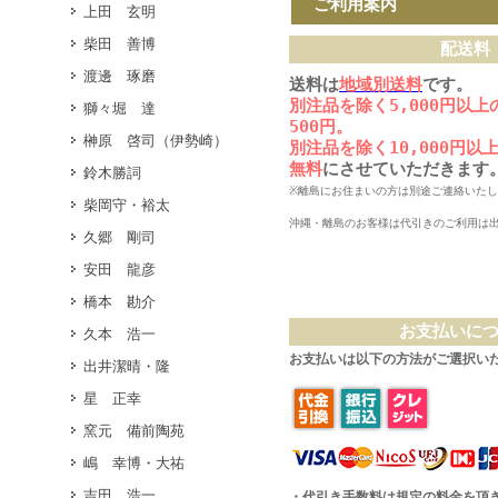
ご利用案内
上田 玄明
柴田 善博
配送料
渡邊 琢磨
送料は
地域別送料
です。
別注品を除く5,000円以
獅々堀 達
500円。
榊原 啓司（伊勢崎）
別注品を除く10,000円
無料
にさせていただきます
鈴木勝詞
※離島にお住まいの方は別途ご連絡いた
柴岡守・裕太
沖縄・離島のお客様は代引きのご利用は
久郷 剛司
安田 龍彦
橋本 勘介
お支払いに
久本 浩一
お支払いは以下の方法がご選択い
出井潔晴・隆
星 正幸
窯元 備前陶苑
嶋 幸博・大祐
吉田 浩一
・代引き手数料は規定の料金を頂