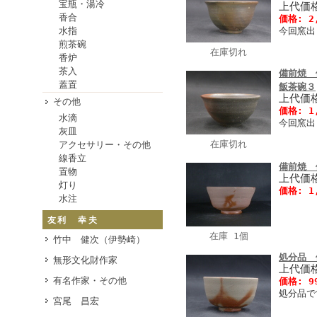
宝瓶・湯冷
上代価格
香合
価格: 2
水指
今回窯出
煎茶碗
在庫切れ
香炉
茶入
備前焼 
蓋置
飯茶碗３
上代価格
その他
価格: 1
水滴
今回窯出
灰皿
在庫切れ
アクセサリー・その他
線香立
備前焼 
置物
上代価格
灯り
価格: 1
水注
友利 幸夫
在庫 1個
竹中 健次（伊勢崎）
処分品 
無形文化財作家
上代価格
有名作家・その他
価格: 9
処分品で
宮尾 昌宏