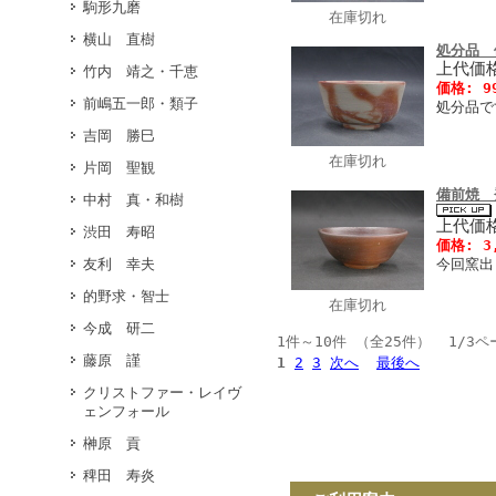
駒形九磨
在庫切れ
横山 直樹
処分品 
上代価格
竹内 靖之・千恵
価格: 9
前嶋五一郎・類子
処分品で
吉岡 勝巳
在庫切れ
片岡 聖観
備前焼 
中村 真・和樹
上代価格
渋田 寿昭
価格: 3
友利 幸夫
今回窯出
的野求・智士
在庫切れ
今成 研二
1件～10件 （全25件） 1/3ペ
藤原 謹
1
2
3
次へ
最後へ
クリストファー・レイヴ
ェンフォール
榊原 貢
稗田 寿炎