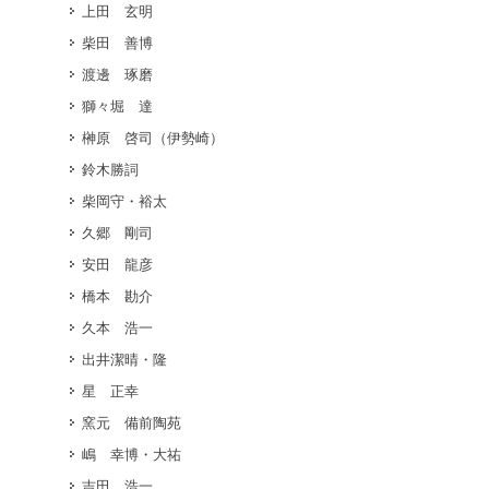
上田 玄明
柴田 善博
渡邊 琢磨
獅々堀 達
榊原 啓司（伊勢崎）
鈴木勝詞
柴岡守・裕太
久郷 剛司
安田 龍彦
橋本 勘介
久本 浩一
出井潔晴・隆
星 正幸
窯元 備前陶苑
嶋 幸博・大祐
吉田 浩一