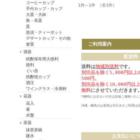
コーヒーカップ
1件～1件 （全1件）
手付カップ・カップ
大皿・大鉢
角・長皿
皿
急須・ティーポット
デザートカップ・その他
ご利用案内
箸置
酒器
配送料
焼酎保存用大徳利
徳利
送料は
地域別送料
です。
ぐい呑
別注品を除く5,000円以
焼酎他カップ
500円。
酒注
別注品を除く10,000円
ワイングラス・冷酒杯
無料
にさせていただきます
花器
※離島にお住まいの方は別途ご連絡いた
花入
沖縄・離島のお客様は代引きのご利用は
壷
水盤
茶器
抹茶茶碗
お支払いに
建水