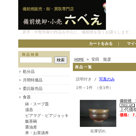
備前焼販売・卸・買取専門店
若手・中堅作家の作品を中心に、備前焼を安くお譲りします。
カートをみる
｜
マイ
商品検索
HOME
> 安田 龍彦
商品一覧
処分品
説明付き /
写真のみ
月間特価品
1件～1件 （全1件）
委託販売品
食器
備前焼 
鉢・スープ皿
上代価格
湯呑
価格: 7
ビアマグ・ビアジョッキ
飯茶碗
醤油差
在庫切れ
丼・お茶漬丼