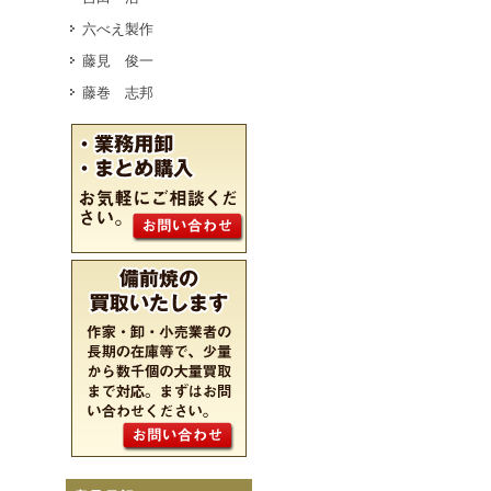
六べえ製作
藤見 俊一
藤巻 志邦