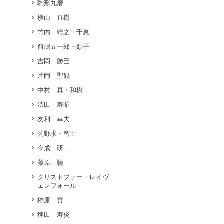
駒形九磨
横山 直樹
竹内 靖之・千恵
前嶋五一郎・類子
吉岡 勝巳
片岡 聖観
中村 真・和樹
渋田 寿昭
友利 幸夫
的野求・智士
今成 研二
藤原 謹
クリストファー・レイヴ
ェンフォール
榊原 貢
稗田 寿炎