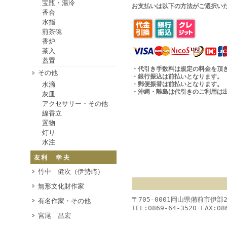
宝瓶・湯冷
お支払いは以下の方法がご選択い
香合
水指
煎茶碗
香炉
茶入
蓋置
・代引き手数料は規定の料金を頂
その他
・銀行振込は前払いとなります。
水滴
・郵便振替は前払いとなります。
・沖縄・離島は代引きのご利用は
灰皿
アクセサリー・その他
線香立
置物
灯り
水注
友利 幸夫
竹中 健次（伊勢崎）
無形文化財作家
〒705-0001岡山県備前市伊部
有名作家・その他
TEL:0869-64-3520 FAX:08
宮尾 昌宏