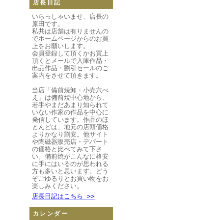
店長日記
いらっしゃいませ、店長の
原田です。
私共は店舗は有りませんの
でホームページからのお買
上をお願いします。
会員登録して頂くかお買上
頂くとメールで入庫作品・
出品作品・割引セールのご
案内をさせて頂きます。
当店「備前焼卸・小売六べ
え」は備前焼中心地から、
若手やまだあまり知られて
いない作家の作品を中心に
発信しています。作品のほ
とんどは、地元の店頭価格
よりかなり割安。他サイト
や陶磁器販売店・デパート
の価格と比べてみて下さ
い。備前焼がこんなに格安
に手にはいるのが思われる
方も多いと思います。どう
ぞごゆるりとお買い物をお
楽しみください。
店長日記はこちら >>
カレンダー