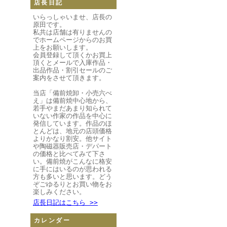
店長日記
いらっしゃいませ、店長の
原田です。
私共は店舗は有りませんの
でホームページからのお買
上をお願いします。
会員登録して頂くかお買上
頂くとメールで入庫作品・
出品作品・割引セールのご
案内をさせて頂きます。
当店「備前焼卸・小売六べ
え」は備前焼中心地から、
若手やまだあまり知られて
いない作家の作品を中心に
発信しています。作品のほ
とんどは、地元の店頭価格
よりかなり割安。他サイト
や陶磁器販売店・デパート
の価格と比べてみて下さ
い。備前焼がこんなに格安
に手にはいるのが思われる
方も多いと思います。どう
ぞごゆるりとお買い物をお
楽しみください。
店長日記はこちら >>
カレンダー