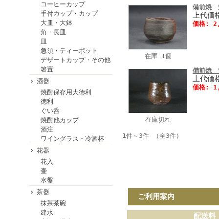
コーヒーカップ
備前焼 
手付カップ・カップ
上代価格
大皿・大鉢
価格: 2
角・長皿
皿
急須・ティーポット
在庫 1個
デザートカップ・その他
箸置
備前焼 
上代価格
酒器
価格: 1
焼酎保存用大徳利
徳利
ぐい呑
在庫切れ
焼酎他カップ
酒注
1件～3件 （全3件）
ワイングラス・冷酒杯
花器
花入
壷
水盤
茶器
ご利用案内
抹茶茶碗
建水
配送料