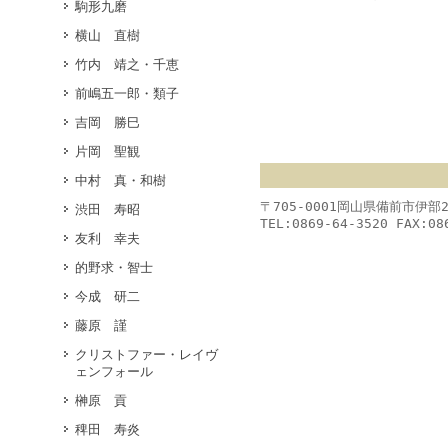
駒形九磨
横山 直樹
竹内 靖之・千恵
前嶋五一郎・類子
吉岡 勝巳
片岡 聖観
中村 真・和樹
〒705-0001岡山県備前市伊部
渋田 寿昭
TEL:0869-64-3520 FAX:08
友利 幸夫
的野求・智士
今成 研二
藤原 謹
クリストファー・レイヴ
ェンフォール
榊原 貢
稗田 寿炎