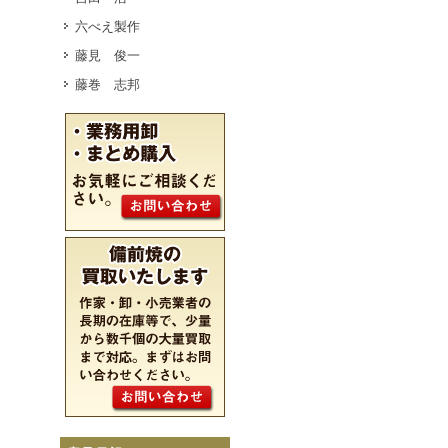
六べえ製作
藤見 俊一
藤巻 志邦