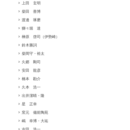
上田 玄明
柴田 善博
渡邊 琢磨
獅々堀 達
榊原 啓司（伊勢崎）
鈴木勝詞
柴岡守・裕太
久郷 剛司
安田 龍彦
橋本 勘介
久本 浩一
出井潔晴・隆
星 正幸
窯元 備前陶苑
嶋 幸博・大祐
吉田 浩一