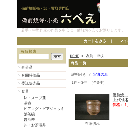
備前焼販売・卸・買取専門店
若手・中堅作家の作品を中心に、備前焼を安くお譲りします。
カートをみる
｜
マイ
商品検索
HOME
> 友利 幸夫
商品一覧
処分品
説明付き /
写真のみ
月間特価品
1件～3件 （全3件）
委託販売品
食器
備前焼 
鉢・スープ皿
上代価格
湯呑
価格: 1
ビアマグ・ビアジョッキ
飯茶碗
醤油差
在庫切れ
丼・お茶漬丼