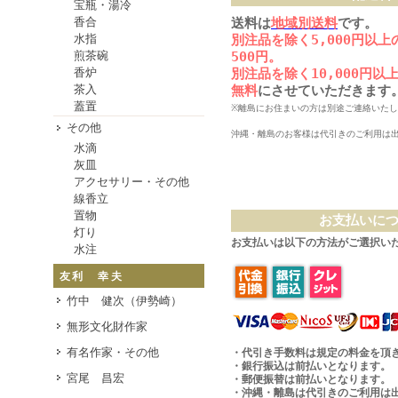
宝瓶・湯冷
香合
送料は
地域別送料
です。
水指
別注品を除く5,000円以
煎茶碗
500円。
香炉
別注品を除く10,000円
茶入
無料
にさせていただきます
蓋置
※離島にお住まいの方は別途ご連絡いた
その他
沖縄・離島のお客様は代引きのご利用は
水滴
灰皿
アクセサリー・その他
線香立
置物
お支払いに
灯り
お支払いは以下の方法がご選択い
水注
友利 幸夫
竹中 健次（伊勢崎）
無形文化財作家
有名作家・その他
・代引き手数料は規定の料金を頂
・銀行振込は前払いとなります。
宮尾 昌宏
・郵便振替は前払いとなります。
・沖縄・離島は代引きのご利用は