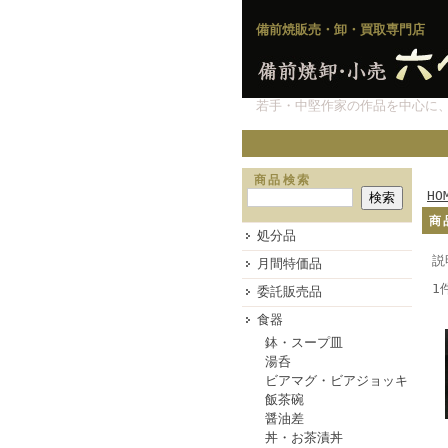
備前焼販売・卸・買取専門店
若手・中堅作家の作品を中心に
商品検索
HO
商
処分品
説
月間特価品
1
委託販売品
食器
鉢・スープ皿
湯呑
ビアマグ・ビアジョッキ
飯茶碗
醤油差
丼・お茶漬丼