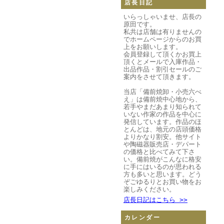
店長日記
いらっしゃいませ、店長の
原田です。
私共は店舗は有りませんの
でホームページからのお買
上をお願いします。
会員登録して頂くかお買上
頂くとメールで入庫作品・
出品作品・割引セールのご
案内をさせて頂きます。
当店「備前焼卸・小売六べ
え」は備前焼中心地から、
若手やまだあまり知られて
いない作家の作品を中心に
発信しています。作品のほ
とんどは、地元の店頭価格
よりかなり割安。他サイト
や陶磁器販売店・デパート
の価格と比べてみて下さ
い。備前焼がこんなに格安
に手にはいるのが思われる
方も多いと思います。どう
ぞごゆるりとお買い物をお
楽しみください。
店長日記はこちら >>
カレンダー