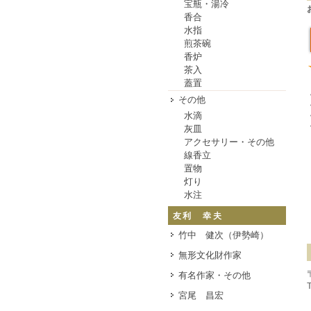
宝瓶・湯冷
香合
水指
煎茶碗
香炉
茶入
蓋置
その他
水滴
灰皿
アクセサリー・その他
線香立
置物
灯り
水注
友利 幸夫
竹中 健次（伊勢崎）
無形文化財作家
有名作家・その他
宮尾 昌宏