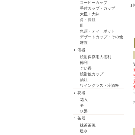
コーヒーカップ
1
手付カップ・カップ
大皿・大鉢
角・長皿
皿
急須・ティーポット
デザートカップ・その他
箸置
酒器
焼酎保存用大徳利
徳利
ぐい呑
焼酎他カップ
酒注
ワイングラス・冷酒杯
花器
花入
壷
水盤
茶器
抹茶茶碗
建水