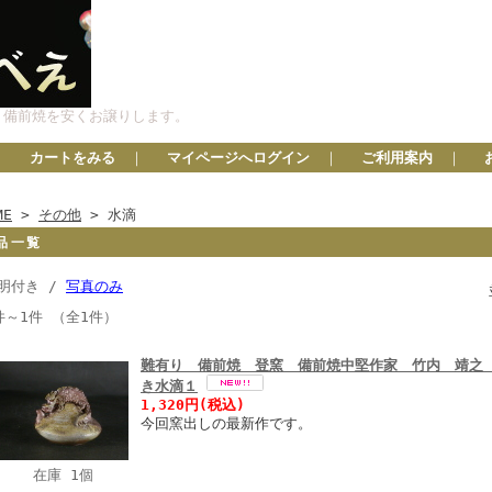
、備前焼を安くお譲りします。
カートをみる
｜
マイページへログイン
｜
ご利用案内
｜
ME
>
その他
> 水滴
品一覧
明付き /
写真のみ
件～1件 （全1件）
難有り 備前焼 登窯 備前焼中堅作家 竹内 靖之
き水滴１
1,320円(税込)
今回窯出しの最新作です。
在庫 1個