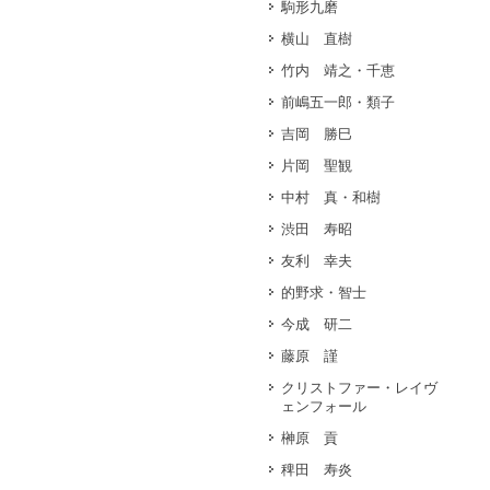
駒形九磨
横山 直樹
竹内 靖之・千恵
前嶋五一郎・類子
吉岡 勝巳
片岡 聖観
中村 真・和樹
渋田 寿昭
友利 幸夫
的野求・智士
今成 研二
藤原 謹
クリストファー・レイヴ
ェンフォール
榊原 貢
稗田 寿炎