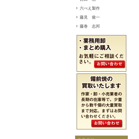
六べえ製作
藤見 俊一
藤巻 志邦