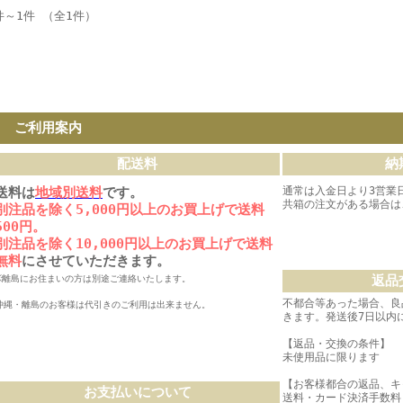
件～1件 （全1件）
ご利用案内
配送料
納
送料は
地域別送料
です。
通常は入金日より3営業
共箱の注文がある場合は
別注品を除く5,000円以上のお買上げで送料
500円。
別注品を除く10,000円以上のお買上げで送料
無料
にさせていただきます。
返品
※離島にお住まいの方は別途ご連絡いたします。
不都合等あった場合、良
沖縄・離島のお客様は代引きのご利用は出来ません。
きます。発送後7日以内
【返品・交換の条件】
未使用品に限ります
【お客様都合の返品、キ
お支払いについて
送料・カード決済手数料