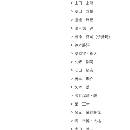
上田 玄明
柴田 善博
渡邊 琢磨
獅々堀 達
榊原 啓司（伊勢崎）
鈴木勝詞
柴岡守・裕太
久郷 剛司
安田 龍彦
橋本 勘介
久本 浩一
出井潔晴・隆
星 正幸
窯元 備前陶苑
嶋 幸博・大祐
吉田 浩一