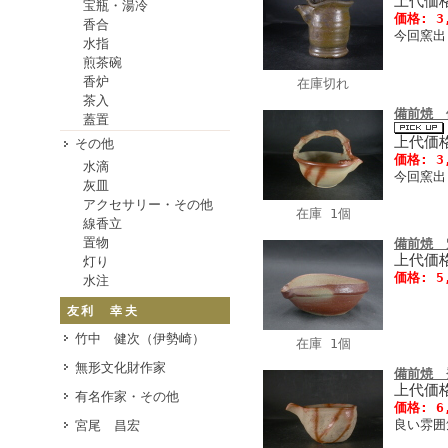
上代価格
宝瓶・湯冷
価格: 3
香合
今回窯出
水指
煎茶碗
香炉
在庫切れ
茶入
備前焼 
蓋置
上代価格
その他
価格: 3
水滴
今回窯出
灰皿
アクセサリー・その他
在庫 1個
線香立
置物
備前焼 
上代価格
灯り
価格: 5
水注
友利 幸夫
竹中 健次（伊勢崎）
在庫 1個
無形文化財作家
備前焼 
上代価格
有名作家・その他
価格: 6
良い雰囲
宮尾 昌宏