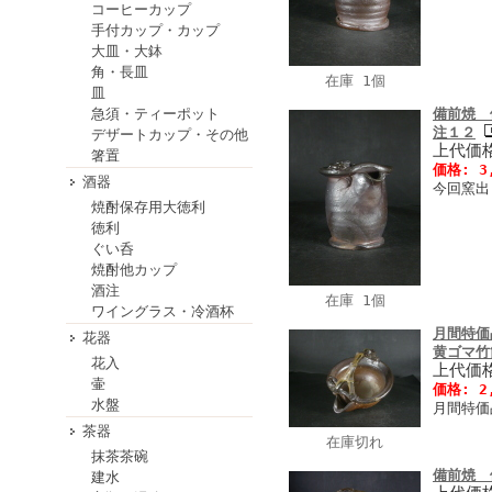
コーヒーカップ
手付カップ・カップ
大皿・大鉢
角・長皿
在庫 1個
皿
急須・ティーポット
備前焼 
注１２
デザートカップ・その他
上代価格
箸置
価格: 3
酒器
今回窯出
焼酎保存用大徳利
徳利
ぐい呑
焼酎他カップ
酒注
在庫 1個
ワイングラス・冷酒杯
月間特価
花器
黄ゴマ竹
花入
上代価格
壷
価格: 2
水盤
月間特価
茶器
在庫切れ
抹茶茶碗
備前焼 
建水