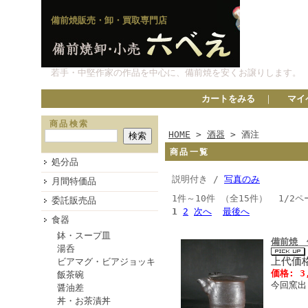
備前焼販売・卸・買取専門店
若手・中堅作家の作品を中心に、備前焼を安くお譲りします。
カートをみる
｜
マイ
商品検索
HOME
>
酒器
> 酒注
商品一覧
処分品
説明付き /
写真のみ
月間特価品
1件～10件 （全15件） 1/2ペ
委託販売品
1
2
次へ
最後へ
食器
鉢・スープ皿
備前焼 
湯呑
上代価格
ビアマグ・ビアジョッキ
価格: 3
飯茶碗
今回窯出
醤油差
丼・お茶漬丼