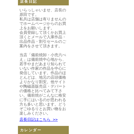
店長日記
いらっしゃいませ、店長の
原田です。
私共は店舗は有りませんの
でホームページからのお買
上をお願いします。
会員登録して頂くかお買上
頂くとメールで入庫作品・
出品作品・割引セールのご
案内をさせて頂きます。
当店「備前焼卸・小売六べ
え」は備前焼中心地から、
若手やまだあまり知られて
いない作家の作品を中心に
発信しています。作品のほ
とんどは、地元の店頭価格
よりかなり割安。他サイト
や陶磁器販売店・デパート
の価格と比べてみて下さ
い。備前焼がこんなに格安
に手にはいるのが思われる
方も多いと思います。どう
ぞごゆるりとお買い物をお
楽しみください。
店長日記はこちら >>
カレンダー