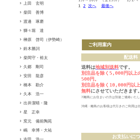
上田 玄明
1
2
次へ
最後へ
柴田 善博
渡邊 琢磨
獅々堀 達
榊原 啓司（伊勢崎）
ご利用案内
鈴木勝詞
配送料
柴岡守・裕太
久郷 剛司
送料は
地域別送料
です。
別注品を除く5,000円以
安田 龍彦
500円。
別注品を除く10,000円
橋本 勘介
無料
にさせていただきます
久本 浩一
※離島にお住まいの方は別途ご連絡いた
出井潔晴・隆
沖縄・離島のお客様は代引きのご利用は
星 正幸
窯元 備前陶苑
嶋 幸博・大祐
お支払いに
吉田 浩一