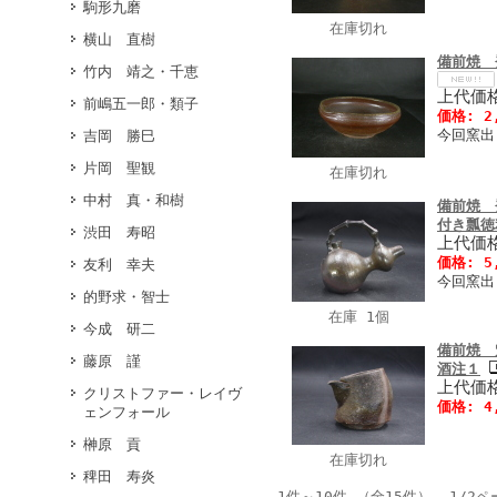
駒形九磨
在庫切れ
横山 直樹
備前焼 
竹内 靖之・千恵
上代価格
前嶋五一郎・類子
価格: 2
今回窯出
吉岡 勝巳
片岡 聖観
在庫切れ
中村 真・和樹
備前焼 
付き瓢徳
渋田 寿昭
上代価格
価格: 5
友利 幸夫
今回窯出
的野求・智士
在庫 1個
今成 研二
備前焼 
藤原 謹
酒注１
上代価格
クリストファー・レイヴ
価格: 4
ェンフォール
榊原 貢
在庫切れ
稗田 寿炎
1件～10件 （全15件） 1/2ペ