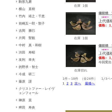
駒形九磨
在庫 1個
横山 直樹
備前焼 
竹内 靖之・千恵
上代価格
前嶋五一郎・類子
価格: 1
吉岡 勝巳
片岡 聖観
在庫 1個
中村 真・和樹
備前焼 
渋田 寿昭
上代価格
価格: 1
友利 幸夫
今回窯出
的野求・智士
在庫切れ
今成 研二
1件～10件 （全24件） 1/3ペ
藤原 謹
1
2
3
次へ
最後へ
クリストファー・レイヴ
ェンフォール
榊原 貢
稗田 寿炎