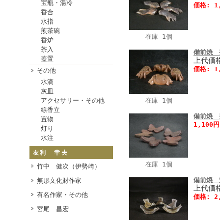
宝瓶・湯冷
価格: 1
香合
水指
煎茶碗
在庫 1個
香炉
茶入
備前焼 
蓋置
上代価格
価格: 1
その他
水滴
灰皿
アクセサリー・その他
在庫 1個
線香立
備前焼 
置物
1,100
灯り
水注
友利 幸夫
在庫 1個
竹中 健次（伊勢崎）
備前焼 
無形文化財作家
上代価格
有名作家・その他
価格: 2
宮尾 昌宏