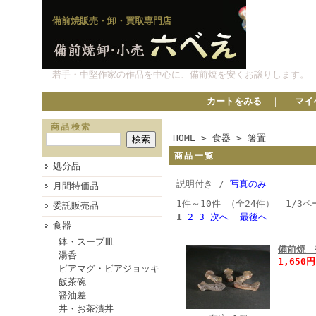
備前焼販売・卸・買取専門店
若手・中堅作家の作品を中心に、備前焼を安くお譲りします。
カートをみる
｜
マイ
商品検索
HOME
>
食器
> 箸置
商品一覧
処分品
説明付き /
写真のみ
月間特価品
1件～10件 （全24件） 1/3ペ
委託販売品
1
2
3
次へ
最後へ
食器
鉢・スープ皿
備前焼 
湯呑
1,650
ビアマグ・ビアジョッキ
飯茶碗
醤油差
丼・お茶漬丼