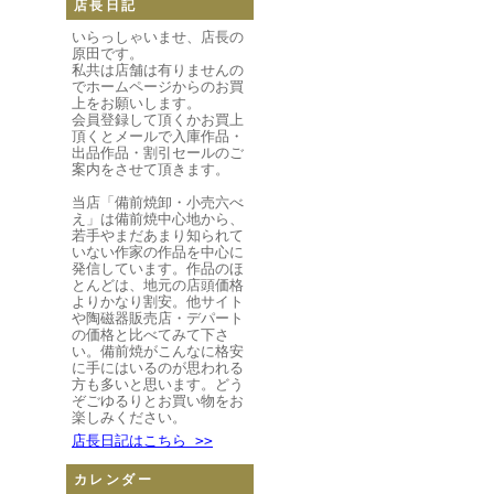
店長日記
いらっしゃいませ、店長の
原田です。
私共は店舗は有りませんの
でホームページからのお買
上をお願いします。
会員登録して頂くかお買上
頂くとメールで入庫作品・
出品作品・割引セールのご
案内をさせて頂きます。
当店「備前焼卸・小売六べ
え」は備前焼中心地から、
若手やまだあまり知られて
いない作家の作品を中心に
発信しています。作品のほ
とんどは、地元の店頭価格
よりかなり割安。他サイト
や陶磁器販売店・デパート
の価格と比べてみて下さ
い。備前焼がこんなに格安
に手にはいるのが思われる
方も多いと思います。どう
ぞごゆるりとお買い物をお
楽しみください。
店長日記はこちら >>
カレンダー