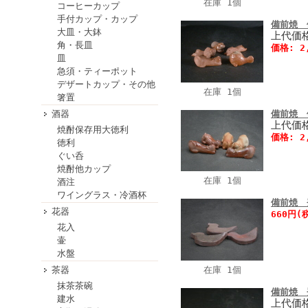
在庫 1個
コーヒーカップ
手付カップ・カップ
備前焼 
大皿・大鉢
上代価格
角・長皿
価格: 2
皿
急須・ティーポット
デザートカップ・その他
在庫 1個
箸置
酒器
備前焼 
上代価格
焼酎保存用大徳利
価格: 2
徳利
ぐい呑
焼酎他カップ
在庫 1個
酒注
ワイングラス・冷酒杯
備前焼 
花器
660円(
花入
壷
水盤
茶器
在庫 1個
抹茶茶碗
備前焼 
建水
上代価格