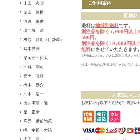
ご利用案内
上田 玄明
柴田 善博
配送料
渡邊 琢磨
送料は
地域別送料
です。
獅々堀 達
別注品を除く5,000円以
500円。
榊原 啓司（伊勢崎）
別注品を除く10,000円
鈴木勝詞
無料
にさせていただきます
※離島にお住まいの方は別途ご連絡いた
柴岡守・裕太
沖縄・離島のお客様は代引きのご利用は
久郷 剛司
安田 龍彦
橋本 勘介
久本 浩一
お支払いに
出井潔晴・隆
お支払いは以下の方法がご選択い
星 正幸
窯元 備前陶苑
嶋 幸博・大祐
吉田 浩一