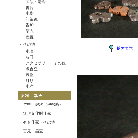
宝瓶・湯冷
香合
水指
煎茶碗
香炉
茶入
蓋置
その他
拡大表示
水滴
灰皿
アクセサリー・その他
線香立
置物
灯り
水注
友利 幸夫
竹中 健次（伊勢崎）
無形文化財作家
有名作家・その他
宮尾 昌宏