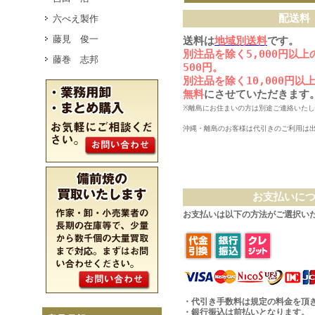
配送料
六べえ製作
藤見 俊一
送料は
地域別送料
です。
別注品を除く5,000円以
藤巻 志邦
500円。
別注品を除く10,000円
無料
にさせていただきます
※離島にお住まいの方は別途ご連絡いた
沖縄・離島のお客様は代引きのご利用は
お支払いに
お支払いは以下の方法がご選択い
・代引き手数料は規定の料金を頂
・銀行振込は前払いとなります。