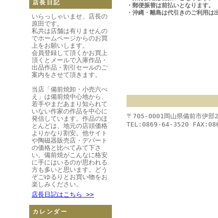
店長日記
・郵便振替は前払いとなります。
・沖縄・離島は代引きのご利用は
いらっしゃいませ、店長の
原田です。
私共は店舗は有りませんの
でホームページからのお買
上をお願いします。
会員登録して頂くかお買上
頂くとメールで入庫作品・
出品作品・割引セールのご
案内をさせて頂きます。
当店「備前焼卸・小売六べ
え」は備前焼中心地から、
若手やまだあまり知られて
いない作家の作品を中心に
〒705-0001岡山県備前市伊部
発信しています。作品のほ
TEL:0869-64-3520 FAX:08
とんどは、地元の店頭価格
よりかなり割安。他サイト
や陶磁器販売店・デパート
の価格と比べてみて下さ
い。備前焼がこんなに格安
に手にはいるのが思われる
方も多いと思います。どう
ぞごゆるりとお買い物をお
楽しみください。
店長日記はこちら >>
カレンダー