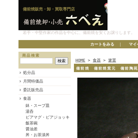
備前焼販売・卸・買取専門店
若手・中堅作家の作品を中心に、備前焼を安くお譲りします。
カートをみる
｜
マイ
商品検索
HOME
>
食器
>
箸置
備前焼 備前焼窯元 備前陶
処分品
月間特価品
委託販売品
食器
鉢・スープ皿
湯呑
ビアマグ・ビアジョッキ
飯茶碗
醤油差
丼・お茶漬丼