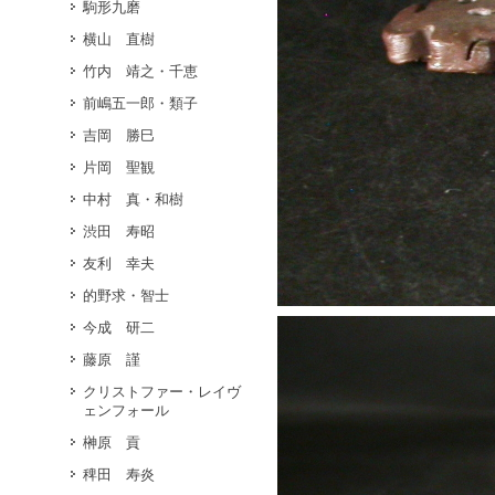
駒形九磨
横山 直樹
竹内 靖之・千恵
前嶋五一郎・類子
吉岡 勝巳
片岡 聖観
中村 真・和樹
渋田 寿昭
友利 幸夫
的野求・智士
今成 研二
藤原 謹
クリストファー・レイヴ
ェンフォール
榊原 貢
稗田 寿炎