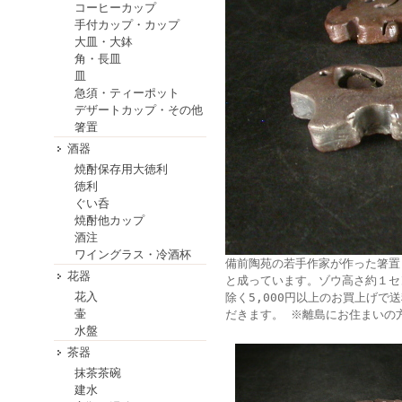
コーヒーカップ
手付カップ・カップ
大皿・大鉢
角・長皿
皿
急須・ティーポット
デザートカップ・その他
箸置
酒器
焼酎保存用大徳利
徳利
ぐい呑
焼酎他カップ
酒注
ワイングラス・冷酒杯
備前陶苑の若手作家が作った箸置
花器
と成っています。ゾウ高さ約１セ
花入
除く5,000円以上のお買上げで
壷
だきます。 ※離島にお住まいの
水盤
茶器
抹茶茶碗
建水