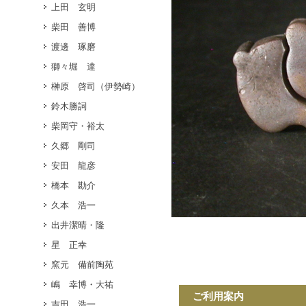
上田 玄明
柴田 善博
渡邊 琢磨
獅々堀 達
榊原 啓司（伊勢崎）
鈴木勝詞
柴岡守・裕太
久郷 剛司
安田 龍彦
橋本 勘介
久本 浩一
出井潔晴・隆
星 正幸
窯元 備前陶苑
嶋 幸博・大祐
ご利用案内
吉田 浩一