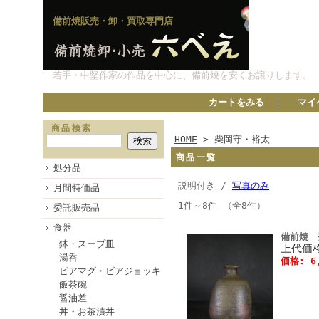
備前焼販売・卸・買取専門店
若手・中堅作家の作品を中心に、備前焼を安くお譲りします。
カートをみる
｜
マイ
商品検索
HOME
> 柴岡守・裕太
商品一覧
処分品
説明付き /
写真のみ
月間特価品
1件～8件 （全8件）
委託販売品
食器
備前焼 
鉢・スープ皿
上代価格
湯呑
価格: 6
ビアマグ・ビアジョッキ
飯茶碗
醤油差
丼・お茶漬丼