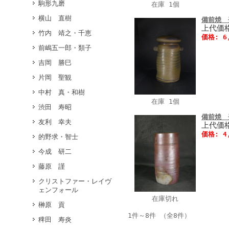
駒形九磨
在庫 1個
横山 直樹
備前焼 
上代価格
竹内 靖之・千恵
価格: 6
前嶋五一郎・類子
吉岡 勝巳
片岡 聖観
中村 真・和樹
在庫 1個
渋田 寿昭
備前焼 
友利 幸夫
上代価格
価格: 4
的野求・智士
今成 研二
藤原 謹
クリストファー・レイヴ
ェンフォール
在庫切れ
榊原 貢
1件～8件 （全8件）
稗田 寿炎