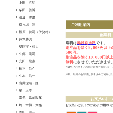
上田 玄明
柴田 善博
渡邊 琢磨
ご利用案内
獅々堀 達
榊原 啓司（伊勢崎）
配送料
鈴木勝詞
送料は
地域別送料
です。
柴岡守・裕太
別注品を除く5,000円以
500円。
久郷 剛司
別注品を除く10,000円
安田 龍彦
無料
にさせていただきます
※離島にお住まいの方は別途ご連絡いた
橋本 勘介
沖縄・離島のお客様は代引きのご利用は
久本 浩一
出井潔晴・隆
星 正幸
窯元 備前陶苑
お支払いに
嶋 幸博・大祐
お支払いは以下の方法がご選択い
吉田 浩一