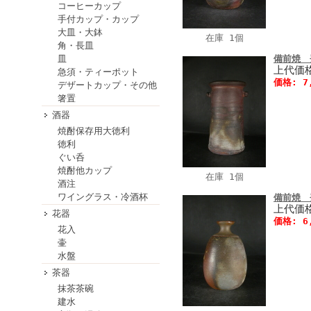
コーヒーカップ
手付カップ・カップ
大皿・大鉢
在庫 1個
角・長皿
皿
備前焼 
上代価格
急須・ティーポット
価格: 7
デザートカップ・その他
箸置
酒器
焼酎保存用大徳利
徳利
ぐい呑
焼酎他カップ
在庫 1個
酒注
ワイングラス・冷酒杯
備前焼 
上代価格
花器
価格: 6
花入
壷
水盤
茶器
抹茶茶碗
建水