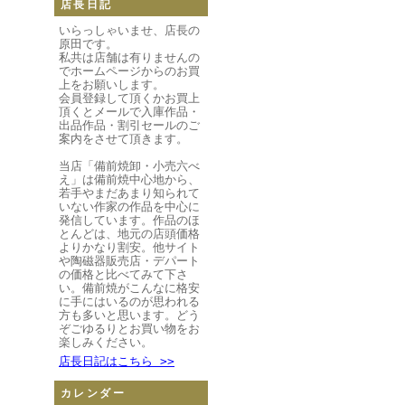
店長日記
いらっしゃいませ、店長の
原田です。
私共は店舗は有りませんの
でホームページからのお買
上をお願いします。
会員登録して頂くかお買上
頂くとメールで入庫作品・
出品作品・割引セールのご
案内をさせて頂きます。
当店「備前焼卸・小売六べ
え」は備前焼中心地から、
若手やまだあまり知られて
いない作家の作品を中心に
発信しています。作品のほ
とんどは、地元の店頭価格
よりかなり割安。他サイト
や陶磁器販売店・デパート
の価格と比べてみて下さ
い。備前焼がこんなに格安
に手にはいるのが思われる
方も多いと思います。どう
ぞごゆるりとお買い物をお
楽しみください。
店長日記はこちら >>
カレンダー