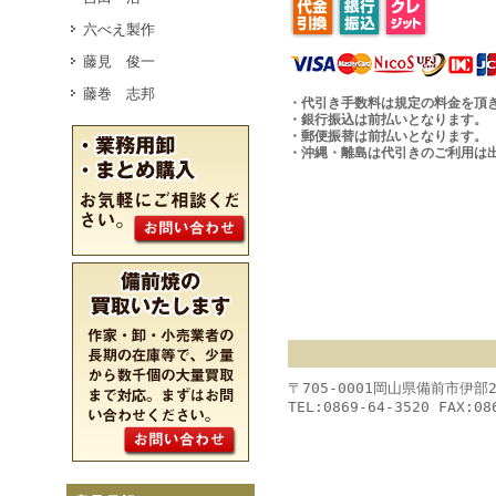
六べえ製作
藤見 俊一
藤巻 志邦
・代引き手数料は規定の料金を頂
・銀行振込は前払いとなります。
・郵便振替は前払いとなります。
・沖縄・離島は代引きのご利用は
〒705-0001岡山県備前市伊部
TEL:0869-64-3520 FAX:08