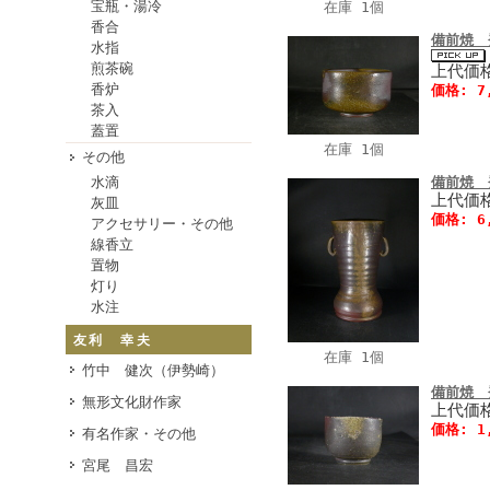
宝瓶・湯冷
在庫 1個
香合
備前焼 
水指
煎茶碗
上代価格
香炉
価格: 7
茶入
蓋置
在庫 1個
その他
水滴
備前焼 
上代価格
灰皿
価格: 6
アクセサリー・その他
線香立
置物
灯り
水注
友利 幸夫
在庫 1個
竹中 健次（伊勢崎）
備前焼 
無形文化財作家
上代価格
価格: 1
有名作家・その他
宮尾 昌宏