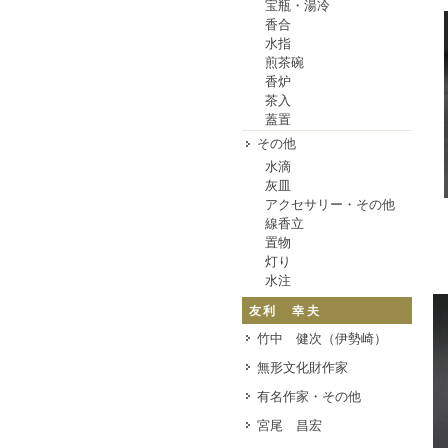
宝瓶・湯冷
香合
水指
煎茶碗
香炉
茶入
蓋置
その他
水滴
灰皿
アクセサリー・その他
線香立
置物
灯り
水注
友利 幸夫
竹中 健次（伊勢崎）
無形文化財作家
有名作家・その他
宮尾 昌宏