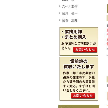
六べえ製作
藤見 俊一
藤巻 志邦