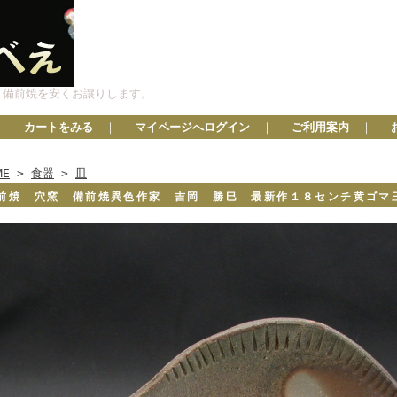
、備前焼を安くお譲りします。
カートをみる
｜
マイページへログイン
｜
ご利用案内
｜
ME
>
食器
>
皿
前焼 穴窯 備前焼異色作家 吉岡 勝巳 最新作１８センチ黄ゴ