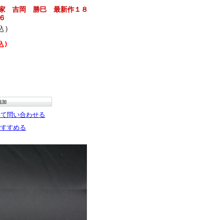
家 吉岡 勝巳 最新作１８
６
込)
込)
いて問い合わせる
ですすめる