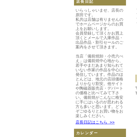
店長日記
いらっしゃいませ、店長の
原田です。
私共は店舗は有りませんの
でホームページからのお買
上をお願いします。
会員登録して頂くかお買上
頂くとメールで入庫作品・
出品作品・割引セールのご
案内をさせて頂きます。
当店「備前焼卸・小売六べ
え」は備前焼中心地から、
若手やまだあまり知られて
いない作家の作品を中心に
発信しています。作品のほ
とんどは、地元の店頭価格
よりかなり割安。他サイト
や陶磁器販売店・デパート
の価格と比べてみて下さ
い。備前焼がこんなに格安
に手にはいるのが思われる
方も多いと思います。どう
ぞごゆるりとお買い物をお
楽しみください。
店長日記はこちら >>
カレンダー