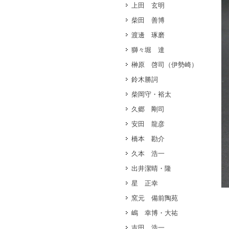
上田 玄明
柴田 善博
渡邊 琢磨
獅々堀 達
榊原 啓司（伊勢崎）
鈴木勝詞
柴岡守・裕太
久郷 剛司
安田 龍彦
橋本 勘介
久本 浩一
出井潔晴・隆
星 正幸
窯元 備前陶苑
嶋 幸博・大祐
吉田 浩一