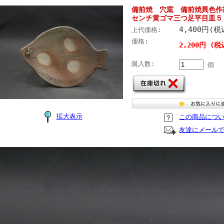
備前焼 穴窯 備前焼異色作
センチ黄ゴマ三つ足平目皿５
4,400円(税
上代価格:
価格:
2,200円 (税
購入数:
個
拡大表示
この商品につ
友達にメール