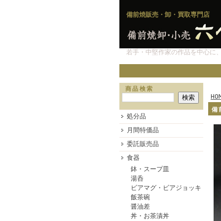
備前焼販売・卸・買取専門店
若手・中堅作家の作品を中心に
商品検索
HO
備
処分品
月間特価品
委託販売品
食器
鉢・スープ皿
湯呑
ビアマグ・ビアジョッキ
飯茶碗
醤油差
丼・お茶漬丼