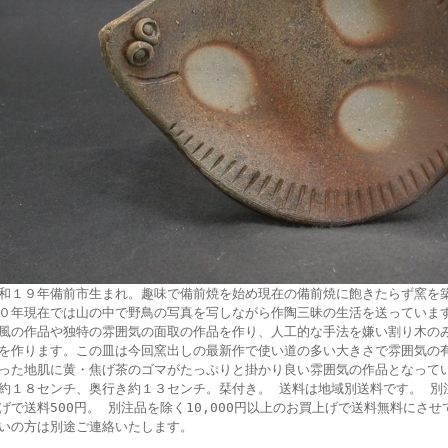
和１９年備前市生まれ。趣味で備前焼を始め現在の備前焼に飽きたらず窯を
０年現在では山の中で野鳥の写真を写しながら作陶三昧の生活を送っていま
風の作品や独特の雰囲気の面取の作品を作り、人工的な手法を嫌い割り木の
を作ります。この皿は今回窯出しの最新作で使い道の多い大きさで雰囲気の
った地肌に黄・焦げ茶のゴマがたっぷりと掛かり良い雰囲気の作品となって
約１８センチ、奥行き約１３センチ。栞付き。 送料は地域別送料です。 別注
げで送料500円。 別注品を除く10,000円以上のお買上げで送料無料にさ
いの方は別途ご連絡いたします。