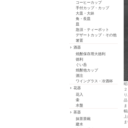
コーヒーカップ
手付カップ・カップ
大皿・大鉢
角・長皿
皿
急須・ティーポット
デザートカップ・その他
箸置
酒器
焼酎保存用大徳利
徳利
ぐい呑
焼酎他カップ
酒注
ワイングラス・冷酒杯
昭
花器
２
花入
り
壷
品
水盤
ま
幅
茶器
上
抹茶茶碗
ま
建水