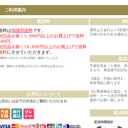
ご利用案内
配送料
納
送料は
地域別送料
です。
通常は入金日より3営業
共箱の注文がある場合は
別注品を除く5,000円以上のお買上げで送料
500円。
別注品を除く10,000円以上のお買上げで送料
無料
にさせていただきます。
返品
※離島にお住まいの方は別途ご連絡いたします。
不都合等あった場合、良
沖縄・離島のお客様は代引きのご利用は出来ません。
きます。発送後7日以内
【返品・交換の条件】
未使用品に限ります
【お客様都合の返品、キ
お支払いについて
送料・カード決済手数料
負担でお願い致します。
お支払いは以下の方法がご選択いただけます。
配送時