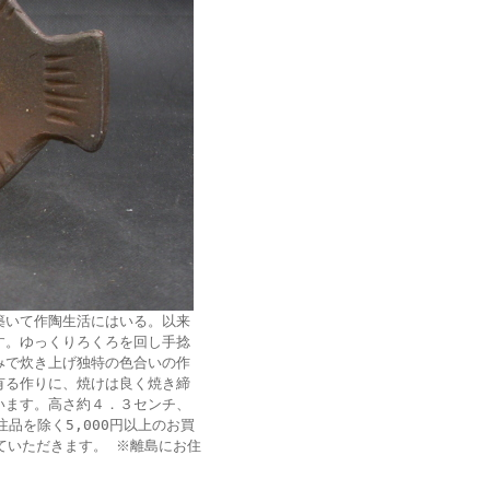
築いて作陶生活にはいる。以来
す。ゆっくりろくろを回し手捻
みで炊き上げ独特の色合いの作
有る作りに、焼けは良く焼き締
います。高さ約４．３センチ、
品を除く5,000円以上のお買
せていただきます。 ※離島にお住