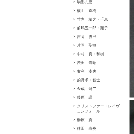
駒形九磨
横山 直樹
竹内 靖之・千恵
前嶋五一郎・類子
吉岡 勝巳
片岡 聖観
中村 真・和樹
渋田 寿昭
友利 幸夫
的野求・智士
今成 研二
藤原 謹
クリストファー・レイヴ
ェンフォール
榊原 貢
稗田 寿炎