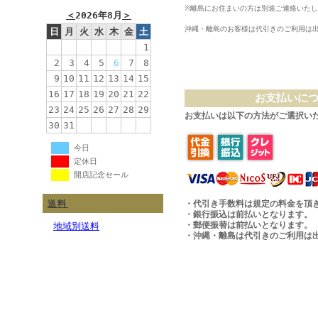
※離島にお住まいの方は別途ご連絡いた
＜
2026年8月
＞
沖縄・離島のお客様は代引きのご利用は
日
月
火
水
木
金
土
1
2
3
4
5
6
7
8
9
10
11
12
13
14
15
16
17
18
19
20
21
22
お支払いに
23
24
25
26
27
28
29
お支払いは以下の方法がご選択い
30
31
今日
定休日
開店記念セール
送料
・代引き手数料は規定の料金を頂
・銀行振込は前払いとなります。
・郵便振替は前払いとなります。
地域別送料
・沖縄・離島は代引きのご利用は