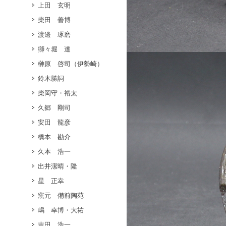
上田 玄明
柴田 善博
渡邊 琢磨
獅々堀 達
榊原 啓司（伊勢崎）
鈴木勝詞
柴岡守・裕太
久郷 剛司
安田 龍彦
橋本 勘介
久本 浩一
出井潔晴・隆
星 正幸
窯元 備前陶苑
嶋 幸博・大祐
吉田 浩一