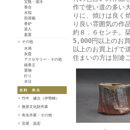
宝瓶・湯冷
作で使い道の多い
香合
水指
りに、焼けは良く
煎茶碗
り良い雰囲気の作
香炉
茶入
約８．６センチ。
蓋置
5,000円以上のお
その他
以上のお買上げで
水滴
灰皿
住まいの方は別途
アクセサリー・その他
線香立
置物
灯り
水注
友利 幸夫
竹中 健次（伊勢崎）
無形文化財作家
有名作家・その他
宮尾 昌宏