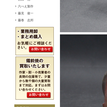
六べえ製作
藤見 俊一
藤巻 志邦