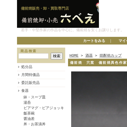
備前焼販売・卸・買取専門店
若手・中堅作家の作品を中心に、備前焼を安くお譲りします。
カートをみる
｜
マイ
商品検索
HOME
>
酒器
>
焼酎他カップ
備前焼 穴窯 備前焼異色作
処分品
月間特価品
委託販売品
食器
鉢・スープ皿
湯呑
ビアマグ・ビアジョッキ
飯茶碗
醤油差
丼・お茶漬丼