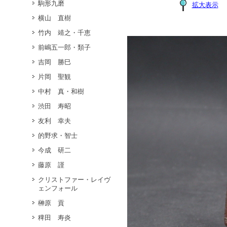
駒形九磨
拡大表示
横山 直樹
竹内 靖之・千恵
前嶋五一郎・類子
吉岡 勝巳
片岡 聖観
中村 真・和樹
渋田 寿昭
友利 幸夫
的野求・智士
今成 研二
藤原 謹
クリストファー・レイヴ
ェンフォール
榊原 貢
稗田 寿炎