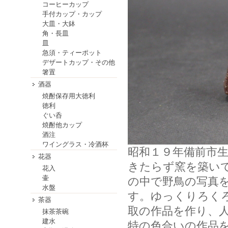
コーヒーカップ
手付カップ・カップ
大皿・大鉢
角・長皿
皿
急須・ティーポット
デザートカップ・その他
箸置
酒器
焼酎保存用大徳利
徳利
ぐい呑
焼酎他カップ
酒注
ワイングラス・冷酒杯
昭和１９年備前市
花器
きたらず窯を築い
花入
壷
の中で野鳥の写真
水盤
す。ゆっくりろく
茶器
取の作品を作り、
抹茶茶碗
建水
特の色合いの作品