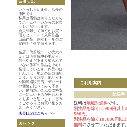
店長日記
いらっしゃいませ、店長の
原田です。
私共は店舗は有りませんの
でホームページからのお買
上をお願いします。
会員登録して頂くかお買上
頂くとメールで入庫作品・
出品作品・割引セールのご
案内をさせて頂きます。
当店「備前焼卸・小売六べ
え」は備前焼中心地から、
若手やまだあまり知られて
いない作家の作品を中心に
発信しています。作品のほ
とんどは、地元の店頭価格
よりかなり割安。他サイト
や陶磁器販売店・デパート
ご利用案内
の価格と比べてみて下さ
い。備前焼がこんなに格安
配送料
に手にはいるのが思われる
方も多いと思います。どう
送料は
地域別送料
です。
ぞごゆるりとお買い物をお
楽しみください。
別注品を除く5,000円以
店長日記はこちら >>
500円。
別注品を除く10,000円
カレンダー
無料
にさせていただきます