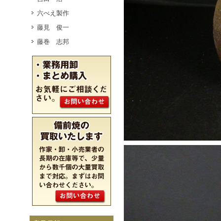
六べえ製作
藤見 俊一
藤巻 志邦