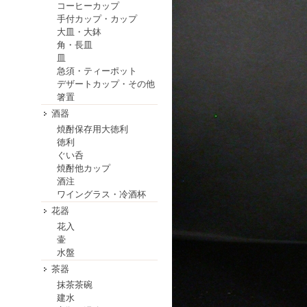
コーヒーカップ
手付カップ・カップ
大皿・大鉢
角・長皿
皿
急須・ティーポット
デザートカップ・その他
箸置
酒器
焼酎保存用大徳利
徳利
ぐい呑
焼酎他カップ
酒注
ワイングラス・冷酒杯
花器
花入
壷
水盤
茶器
抹茶茶碗
建水