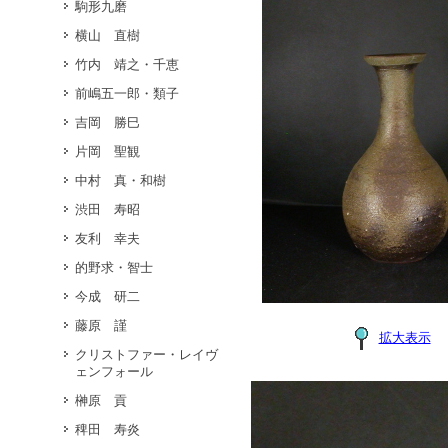
駒形九磨
横山 直樹
竹内 靖之・千恵
前嶋五一郎・類子
吉岡 勝巳
片岡 聖観
中村 真・和樹
渋田 寿昭
友利 幸夫
的野求・智士
今成 研二
藤原 謹
拡大表示
クリストファー・レイヴ
ェンフォール
榊原 貢
稗田 寿炎