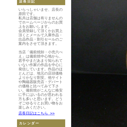
店長日記
いらっしゃいませ、店長の
原田です。
私共は店舗は有りませんの
でホームページからのお買
上をお願いします。
会員登録して頂くかお買上
頂くとメールで入庫作品・
出品作品・割引セールのご
案内をさせて頂きます。
当店「備前焼卸・小売六べ
え」は備前焼中心地から、
若手やまだあまり知られて
いない作家の作品を中心に
発信しています。作品のほ
とんどは、地元の店頭価格
よりかなり割安。他サイト
や陶磁器販売店・デパート
の価格と比べてみて下さ
い。備前焼がこんなに格安
に手にはいるのが思われる
方も多いと思います。どう
ぞごゆるりとお買い物をお
楽しみください。
店長日記はこちら >>
カレンダー