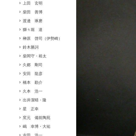
上田 玄明
柴田 善博
渡邊 琢磨
獅々堀 達
榊原 啓司（伊勢崎）
鈴木勝詞
柴岡守・裕太
久郷 剛司
安田 龍彦
橋本 勘介
久本 浩一
出井潔晴・隆
星 正幸
窯元 備前陶苑
嶋 幸博・大祐
吉田 浩一