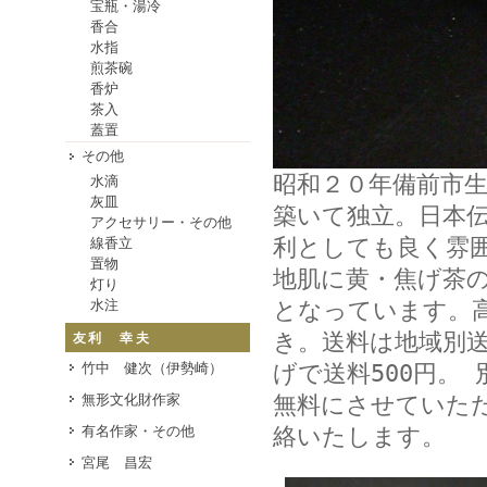
宝瓶・湯冷
香合
水指
煎茶碗
香炉
茶入
蓋置
その他
昭和２０年備前市
水滴
灰皿
築いて独立。日本
アクセサリー・その他
利としても良く雰
線香立
置物
地肌に黄・焦げ茶
灯り
水注
となっています。
き。送料は地域別送
友利 幸夫
竹中 健次（伊勢崎）
げで送料500円。 
無形文化財作家
無料にさせていた
有名作家・その他
絡いたします。
宮尾 昌宏