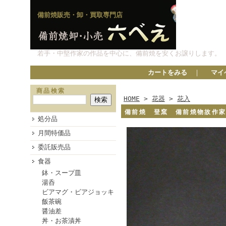
備前焼販売・卸・買取専門店
若手・中堅作家の作品を中心に、備前焼を安くお譲りします。
カートをみる
｜
マイ
商品検索
HOME
>
花器
>
花入
備前焼 登窯 備前焼物故作
処分品
月間特価品
委託販売品
食器
鉢・スープ皿
湯呑
ビアマグ・ビアジョッキ
飯茶碗
醤油差
丼・お茶漬丼