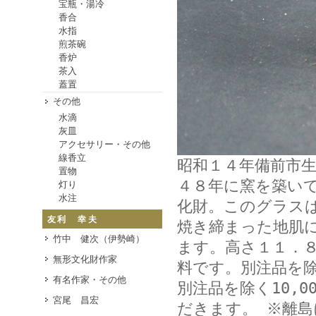
宝瓶・湯冷
香合
水指
煎茶碗
香炉
茶入
蓋置
その他
水滴
灰皿
アクセサリー・その他
線香立
昭和１４年備前市
置物
４８年に窯を築い
灯り
水注
化財。このグラス
友利 幸夫
焼き締まった地肌
竹中 健次（伊勢崎）
ます。高さ１１．
無形文化財作家
料です。別注品を除
有名作家・その他
別注品を除く10,
宮尾 昌宏
だきます。 ※離