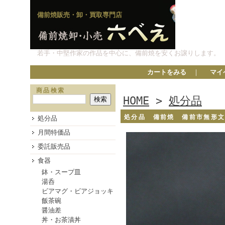
備前焼販売・卸・買取専門店
若手・中堅作家の作品を中心に、備前焼を安くお譲りします。
カートをみる
｜
マイ
商品検索
HOME
>
処分品
処分品 備前焼 備前市無形
処分品
月間特価品
委託販売品
食器
鉢・スープ皿
湯呑
ビアマグ・ビアジョッキ
飯茶碗
醤油差
丼・お茶漬丼