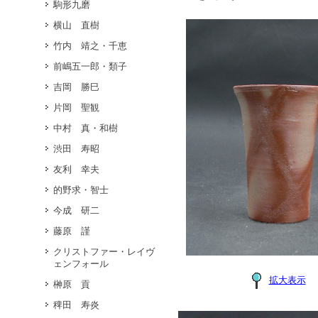
駒形九磨
横山 直樹
竹内 靖之・千恵
前嶋五一郎・類子
吉岡 勝巳
片岡 聖観
中村 真・和樹
渋田 寿昭
友利 幸夫
的野求・智士
今成 研二
藤原 謹
クリストファー・レイヴ
ェンフォール
拡大表示
榊原 貢
稗田 寿炎