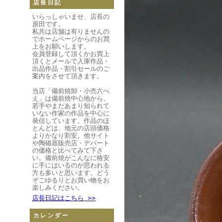
店長日記
いらっしゃいませ、店長の
原田です。
私共は店舗は有りませんの
でホームページからのお買
上をお願いします。
会員登録して頂くかお買上
頂くとメールで入庫作品・
出品作品・割引セールのご
案内をさせて頂きます。
当店「備前焼卸・小売六べ
え」は備前焼中心地から、
若手やまだあまり知られて
いない作家の作品を中心に
発信しています。作品のほ
とんどは、地元の店頭価格
よりかなり割安。他サイト
や陶磁器販売店・デパート
の価格と比べてみて下さ
い。備前焼がこんなに格安
に手にはいるのが思われる
方も多いと思います。どう
ぞごゆるりとお買い物をお
楽しみください。
店長日記はこちら >>
カレンダー