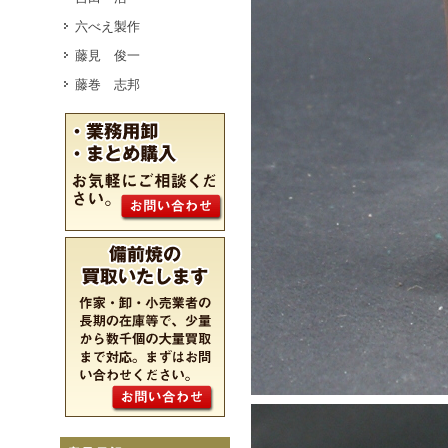
六べえ製作
藤見 俊一
藤巻 志邦