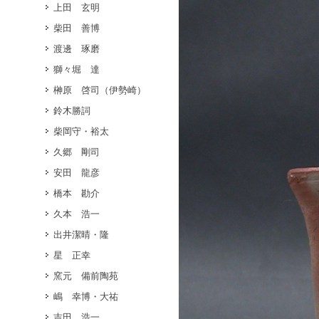
上田 玄明
柴田 善博
渡邊 琢磨
獅々堀 達
榊原 啓司（伊勢崎）
鈴木勝詞
柴岡守・裕太
久郷 剛司
安田 龍彦
橋本 勘介
久本 浩一
出井潔晴・隆
星 正幸
窯元 備前陶苑
嶋 幸博・大祐
吉田 浩一