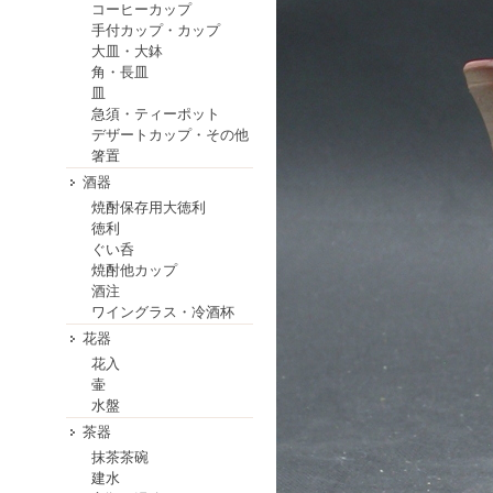
コーヒーカップ
手付カップ・カップ
大皿・大鉢
角・長皿
皿
急須・ティーポット
デザートカップ・その他
箸置
酒器
焼酎保存用大徳利
徳利
ぐい呑
焼酎他カップ
酒注
ワイングラス・冷酒杯
花器
花入
壷
水盤
茶器
抹茶茶碗
建水