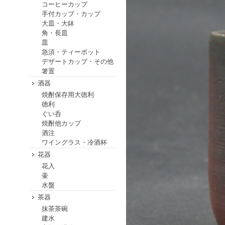
コーヒーカップ
手付カップ・カップ
大皿・大鉢
角・長皿
皿
急須・ティーポット
デザートカップ・その他
箸置
酒器
焼酎保存用大徳利
徳利
ぐい呑
焼酎他カップ
酒注
ワイングラス・冷酒杯
花器
花入
壷
水盤
茶器
抹茶茶碗
建水