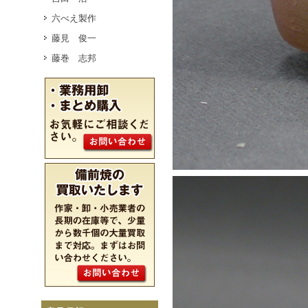
六べえ製作
藤見 俊一
藤巻 志邦