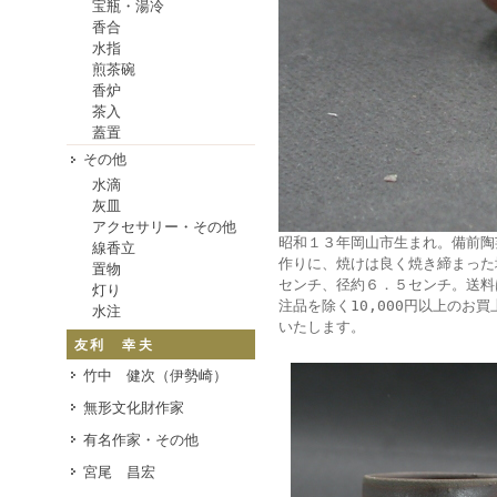
宝瓶・湯冷
香合
水指
煎茶碗
香炉
茶入
蓋置
その他
水滴
灰皿
アクセサリー・その他
昭和１３年岡山市生まれ。備前陶
線香立
作りに、焼けは良く焼き締まった
置物
センチ、径約６．５センチ。送料は
灯り
注品を除く10,000円以上の
水注
いたします。
友利 幸夫
竹中 健次（伊勢崎）
無形文化財作家
有名作家・その他
宮尾 昌宏