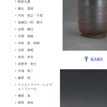
駒形九磨
横山 直樹
竹内 靖之・千恵
前嶋五一郎・類子
吉岡 勝巳
片岡 聖観
中村 真・和樹
渋田 寿昭
友利 幸夫
拡大表示
的野求・智士
今成 研二
藤原 謹
クリストファー・レイヴ
ェンフォール
榊原 貢
稗田 寿炎