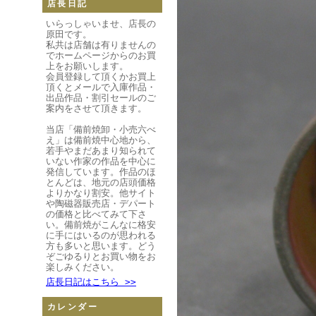
店長日記
いらっしゃいませ、店長の
原田です。
私共は店舗は有りませんの
でホームページからのお買
上をお願いします。
会員登録して頂くかお買上
頂くとメールで入庫作品・
出品作品・割引セールのご
案内をさせて頂きます。
当店「備前焼卸・小売六べ
え」は備前焼中心地から、
若手やまだあまり知られて
いない作家の作品を中心に
発信しています。作品のほ
とんどは、地元の店頭価格
よりかなり割安。他サイト
や陶磁器販売店・デパート
の価格と比べてみて下さ
い。備前焼がこんなに格安
に手にはいるのが思われる
方も多いと思います。どう
ぞごゆるりとお買い物をお
楽しみください。
店長日記はこちら >>
カレンダー