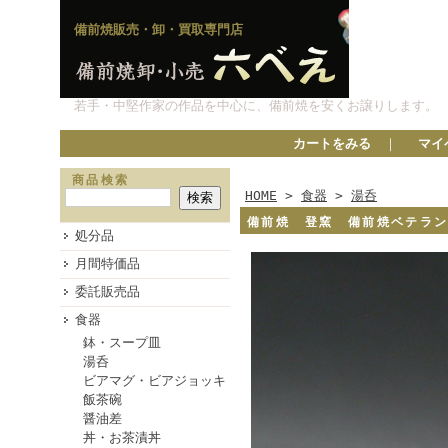
備前焼販売・卸・買取専門店
若手・中堅作家の作品を中心に、備前焼を安くお譲りします。
カートをみる
｜
マイ
商品検索
HOME
>
食器
>
湯呑
備前焼 登窯 備前焼ベテラ
処分品
月間特価品
委託販売品
食器
鉢・スープ皿
湯呑
ビアマグ・ビアジョッキ
飯茶碗
醤油差
丼・お茶漬丼