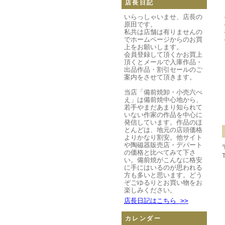
店長日記
いらっしゃいませ、店長の
原田です。
私共は店舗は有りませんの
でホームページからのお買
上をお願いします。
会員登録して頂くかお買上
頂くとメールで入庫作品・
出品作品・割引セールのご
案内をさせて頂きます。
当店「備前焼卸・小売六べ
え」は備前焼中心地から、
若手やまだあまり知られて
いない作家の作品を中心に
発信しています。作品のほ
とんどは、地元の店頭価格
よりかなり割安。他サイト
や陶磁器販売店・デパート
の価格と比べてみて下さ
い。備前焼がこんなに格安
に手にはいるのが思われる
方も多いと思います。どう
ぞごゆるりとお買い物をお
楽しみください。
店長日記はこちら >>
カレンダー