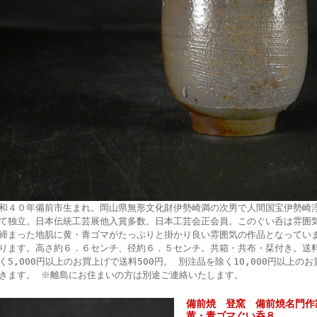
和４０年備前市生まれ。岡山県無形文化財伊勢崎満の次男で人間国宝伊勢崎
て独立。日本伝統工芸展他入賞多数。日本工芸会正会員。このぐい呑は雰囲
締まった地肌に黄・青ゴマがたっぷりと掛かり良い雰囲気の作品となってい
ります。高さ約６．６センチ、径約６．５センチ。共箱・共布・栞付き。送
く5,000円以上のお買上げで送料500円。 別注品を除く10,000円以上
きます。 ※離島にお住まいの方は別途ご連絡いたします。
備前焼 登窯 備前焼名門作
黄・青ゴマぐい呑８