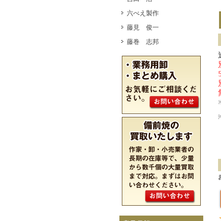
六べえ製作
藤見 俊一
藤巻 志邦