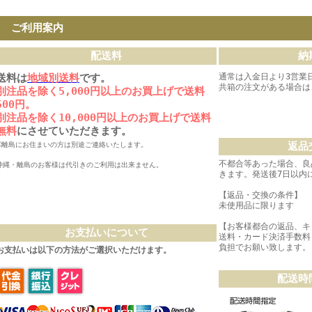
ご利用案内
配送料
納
送料は
地域別送料
です。
通常は入金日より3営業
共箱の注文がある場合は
別注品を除く5,000円以上のお買上げで送料
500円。
別注品を除く10,000円以上のお買上げで送料
無料
にさせていただきます。
返品
※離島にお住まいの方は別途ご連絡いたします。
不都合等あった場合、良
沖縄・離島のお客様は代引きのご利用は出来ません。
きます。発送後7日以内
【返品・交換の条件】
未使用品に限ります
【お客様都合の返品、キ
お支払いについて
送料・カード決済手数料
負担でお願い致します。
お支払いは以下の方法がご選択いただけます。
配送時