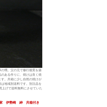
淳の甥。父の元で修行後窯を築
気のある作りに、焼けは良く焼
ます。共箱に少し自然の焼けが
料は地域別送料です。別注品を
のお買上げで送料無料にさせていた
家 伊勢崎 紳 共箱付き