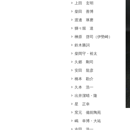
上田 玄明
柴田 善博
渡邊 琢磨
獅々堀 達
榊原 啓司（伊勢崎）
鈴木勝詞
柴岡守・裕太
久郷 剛司
安田 龍彦
橋本 勘介
久本 浩一
出井潔晴・隆
星 正幸
窯元 備前陶苑
嶋 幸博・大祐
吉田 浩一