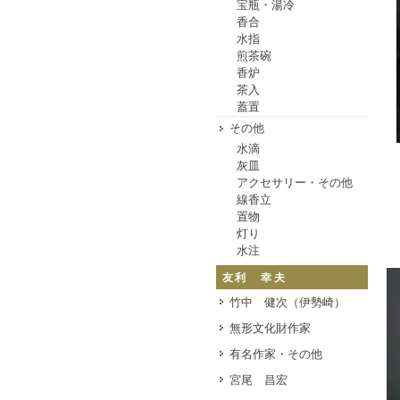
宝瓶・湯冷
香合
水指
煎茶碗
香炉
茶入
蓋置
その他
水滴
灰皿
アクセサリー・その他
線香立
置物
灯り
水注
友利 幸夫
竹中 健次（伊勢崎）
無形文化財作家
有名作家・その他
宮尾 昌宏