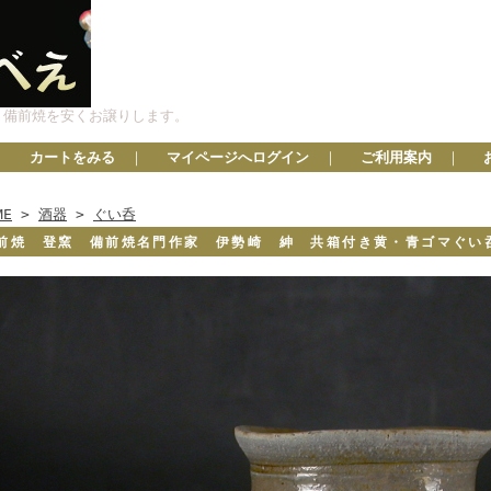
、備前焼を安くお譲りします。
カートをみる
｜
マイページへログイン
｜
ご利用案内
｜
ME
>
酒器
>
ぐい呑
前焼 登窯 備前焼名門作家 伊勢崎 紳 共箱付き黄・青ゴマぐ