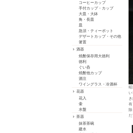
コーヒーカップ
手付カップ・カップ
大皿・大鉢
角・長皿
皿
急須・ティーポット
デザートカップ・その他
箸置
酒器
焼酎保存用大徳利
徳利
ぐい呑
焼酎他カップ
酒注
ワイングラス・冷酒杯
昭
花器
い
花入
き
壷
有
水盤
除
だ
茶器
抹茶茶碗
建水