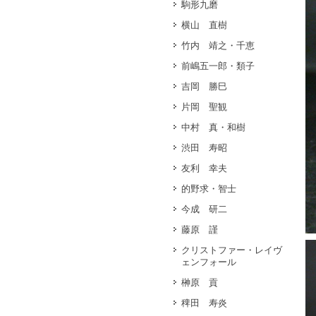
駒形九磨
横山 直樹
竹内 靖之・千恵
前嶋五一郎・類子
吉岡 勝巳
片岡 聖観
中村 真・和樹
渋田 寿昭
友利 幸夫
的野求・智士
今成 研二
藤原 謹
クリストファー・レイヴ
ェンフォール
榊原 貢
稗田 寿炎