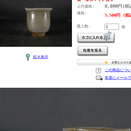
8,800円(税
上代価格:
価格:
5,500円 (税
購入数:
個
拡大表示
この商品につ
友達にメール