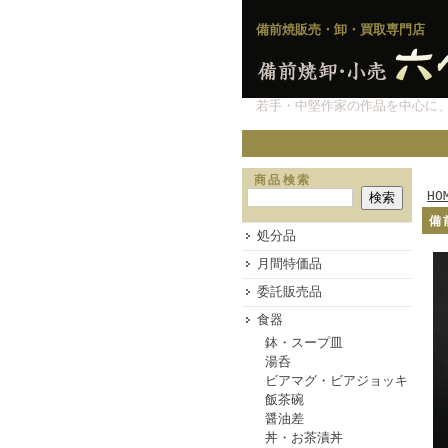
備前焼販売・卸・買取専門店
若手・中堅作家の作品を中心に
商品検索
HO
備
処分品
月間特価品
委託販売品
食器
鉢・スープ皿
湯呑
ビアマグ・ビアジョッキ
飯茶碗
醤油差
丼・お茶漬丼