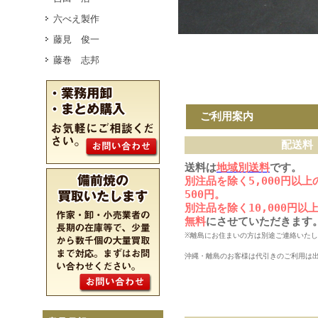
六べえ製作
藤見 俊一
藤巻 志邦
ご利用案内
配送料
送料は
地域別送料
です。
別注品を除く5,000円以
500円。
別注品を除く10,000円
無料
にさせていただきます
※離島にお住まいの方は別途ご連絡いた
沖縄・離島のお客様は代引きのご利用は