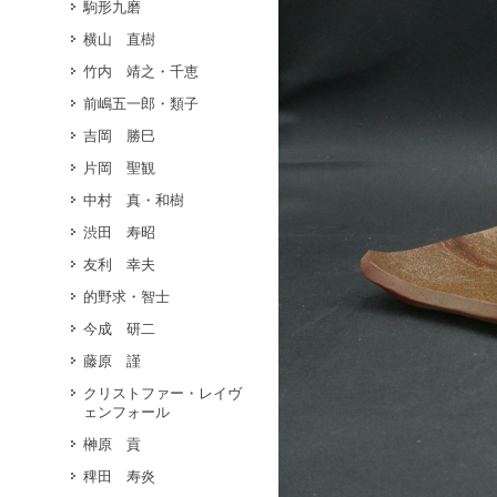
駒形九磨
横山 直樹
竹内 靖之・千恵
前嶋五一郎・類子
吉岡 勝巳
片岡 聖観
中村 真・和樹
渋田 寿昭
友利 幸夫
的野求・智士
今成 研二
藤原 謹
クリストファー・レイヴ
ェンフォール
榊原 貢
稗田 寿炎