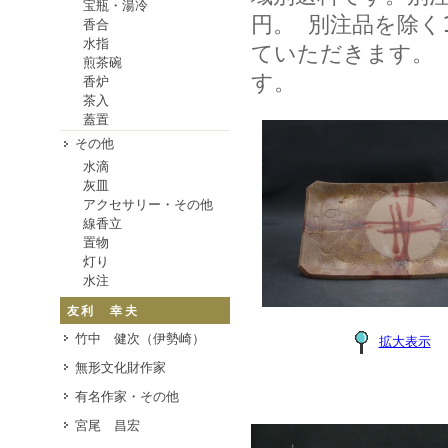
宝瓶・湯冷
円。 別注品を除く
香合
水指
ていただきます。
煎茶碗
す。
香炉
茶入
蓋置
その他
水滴
灰皿
アクセサリー・その他
線香立
置物
灯り
水注
友利 幸夫
竹中 健次（伊勢崎）
拡大表示
無形文化財作家
有名作家・その他
宮尾 昌宏