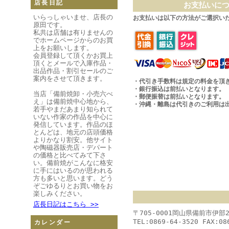
店長日記
お支払いに
いらっしゃいませ、店長の
お支払いは以下の方法がご選択い
原田です。
私共は店舗は有りませんの
でホームページからのお買
上をお願いします。
会員登録して頂くかお買上
頂くとメールで入庫作品・
出品作品・割引セールのご
案内をさせて頂きます。
・代引き手数料は規定の料金を頂
・銀行振込は前払いとなります。
当店「備前焼卸・小売六べ
・郵便振替は前払いとなります。
え」は備前焼中心地から、
・沖縄・離島は代引きのご利用は
若手やまだあまり知られて
いない作家の作品を中心に
発信しています。作品のほ
とんどは、地元の店頭価格
よりかなり割安。他サイト
や陶磁器販売店・デパート
の価格と比べてみて下さ
い。備前焼がこんなに格安
に手にはいるのが思われる
方も多いと思います。どう
ぞごゆるりとお買い物をお
楽しみください。
店長日記はこちら >>
〒705-0001岡山県備前市伊部
TEL:0869-64-3520 FAX:08
カレンダー