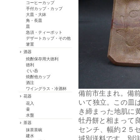
コーヒーカップ
手付カップ・カップ
大皿・大鉢
角・長皿
皿
急須・ティーポット
デザートカップ・その他
箸置
酒器
焼酎保存用大徳利
徳利
ぐい呑
焼酎他カップ
酒注
ワイングラス・冷酒杯
備前市生まれ。備
花器
いて独立。この皿
花入
壷
き締まった地肌に
水盤
牡丹餅と相まって
茶器
センチ、幅約２５
抹茶茶碗
建水
域別送料です。別注