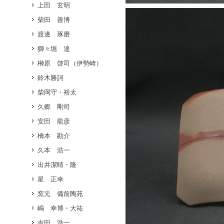
上田 玄明
柴田 善博
渡邊 琢磨
獅々堀 達
榊原 啓司（伊勢崎）
鈴木勝詞
柴岡守・裕太
久郷 剛司
安田 龍彦
橋本 勘介
久本 浩一
出井潔晴・隆
星 正幸
窯元 備前陶苑
嶋 幸博・大祐
吉田 浩一