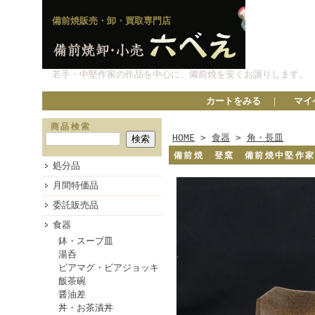
備前焼販売・卸・買取専門店
若手・中堅作家の作品を中心に、備前焼を安くお譲りします。
カートをみる
｜
マイ
商品検索
HOME
>
食器
>
角・長皿
備前焼 登窯 備前焼中堅作
処分品
月間特価品
委託販売品
食器
鉢・スープ皿
湯呑
ビアマグ・ビアジョッキ
飯茶碗
醤油差
丼・お茶漬丼