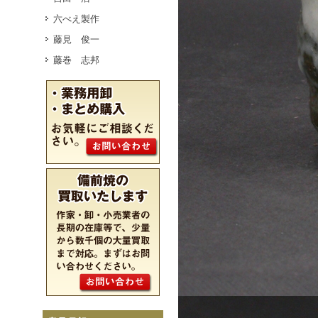
六べえ製作
藤見 俊一
藤巻 志邦