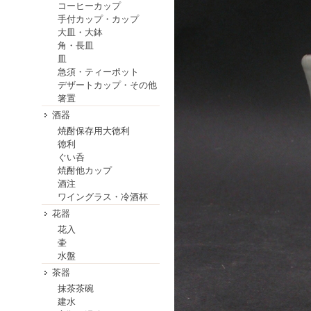
コーヒーカップ
手付カップ・カップ
大皿・大鉢
角・長皿
皿
急須・ティーポット
デザートカップ・その他
箸置
酒器
焼酎保存用大徳利
徳利
ぐい呑
焼酎他カップ
酒注
ワイングラス・冷酒杯
花器
花入
壷
水盤
茶器
抹茶茶碗
建水