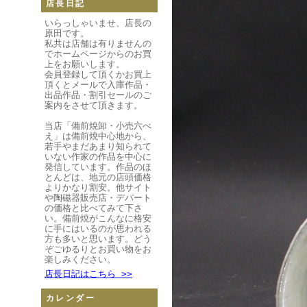
店長日記
いらっしゃいませ、店長の
原田です。
私共は店舗は有りませんの
でホームページからのお買
上をお願いします。
会員登録して頂くかお買上
頂くとメールで入庫作品・
出品作品・割引セールのご
案内をさせて頂きます。
当店「備前焼卸・小売六べ
え」は備前焼中心地から、
若手やまだあまり知られて
いない作家の作品を中心に
発信しています。作品のほ
とんどは、地元の店頭価格
よりかなり割安。他サイト
や陶磁器販売店・デパート
の価格と比べてみて下さ
い。備前焼がこんなに格安
に手にはいるのが思われる
方も多いと思います。どう
ぞごゆるりとお買い物をお
楽しみください。
店長日記はこちら >>
カレンダー