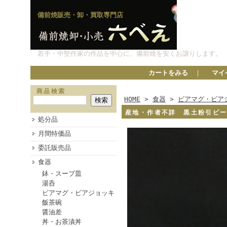
備前焼販売・卸・買取専門店
若手・中堅作家の作品を中心に、備前焼を安くお譲りします。
カートをみる
｜
マイ
商品検索
HOME
>
食器
>
ビアマグ・ビア
産地・作者不詳 黒土粉引ビ
処分品
月間特価品
委託販売品
食器
鉢・スープ皿
湯呑
ビアマグ・ビアジョッキ
飯茶碗
醤油差
丼・お茶漬丼