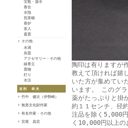
宝瓶・湯冷
香合
水指
煎茶碗
香炉
茶入
蓋置
その他
水滴
灰皿
アクセサリー・その他
陶印は有りますが
線香立
置物
教えて頂ければ嬉
灯り
いた方が集めてい
水注
います。 このグ
友利 幸夫
薬がたっぷりと掛
竹中 健次（伊勢崎）
約１１センチ、径
無形文化財作家
注品を除く5,000
有名作家・その他
く10,000円以
宮尾 昌宏