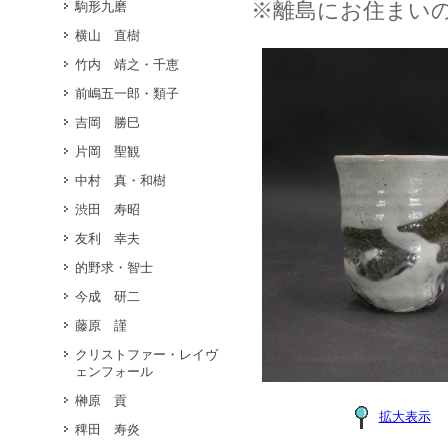
※離島にお住まい
駒形九磨
横山 直樹
竹内 靖之・千恵
前嶋五一郎・類子
吉岡 勝巳
片岡 聖観
中村 真・和樹
渋田 寿昭
友利 幸夫
的野求・智士
今成 研二
藤原 謹
クリストファー・レイヴ
ェンフォール
榊原 貢
拡大表示
稗田 寿炎