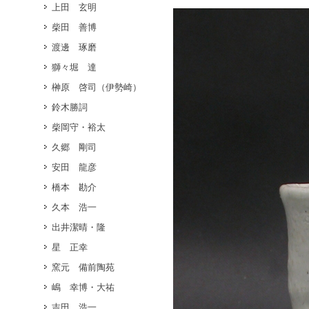
上田 玄明
柴田 善博
渡邊 琢磨
獅々堀 達
榊原 啓司（伊勢崎）
鈴木勝詞
柴岡守・裕太
久郷 剛司
安田 龍彦
橋本 勘介
久本 浩一
出井潔晴・隆
星 正幸
窯元 備前陶苑
嶋 幸博・大祐
吉田 浩一