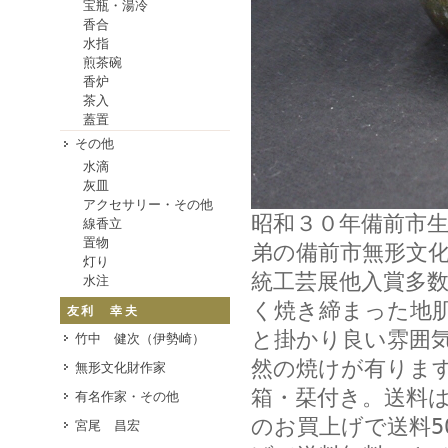
宝瓶・湯冷
香合
水指
煎茶碗
香炉
茶入
蓋置
その他
水滴
灰皿
アクセサリー・その他
昭和３０年備前市
線香立
置物
弟の備前市無形文
灯り
統工芸展他入賞多
水注
く焼き締まった地
友利 幸夫
と掛かり良い雰囲
竹中 健次（伊勢崎）
然の焼けが有りま
無形文化財作家
箱・栞付き。送料は
有名作家・その他
のお買上げで送料50
宮尾 昌宏