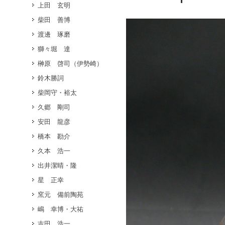
上田 玄明
柴田 善博
渡邊 琢磨
獅々堀 達
榊原 啓司（伊勢崎）
鈴木勝詞
柴岡守・裕太
久郷 剛司
安田 龍彦
橋本 勘介
久本 浩一
出井潔晴・隆
星 正幸
窯元 備前陶苑
嶋 幸博・大祐
吉田 浩一