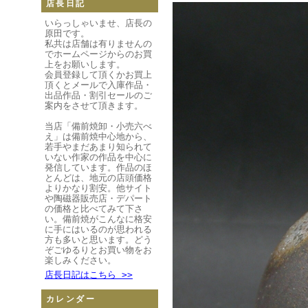
店長日記
いらっしゃいませ、店長の
原田です。
私共は店舗は有りませんの
でホームページからのお買
上をお願いします。
会員登録して頂くかお買上
頂くとメールで入庫作品・
出品作品・割引セールのご
案内をさせて頂きます。
当店「備前焼卸・小売六べ
え」は備前焼中心地から、
若手やまだあまり知られて
いない作家の作品を中心に
発信しています。作品のほ
とんどは、地元の店頭価格
よりかなり割安。他サイト
や陶磁器販売店・デパート
の価格と比べてみて下さ
い。備前焼がこんなに格安
に手にはいるのが思われる
方も多いと思います。どう
ぞごゆるりとお買い物をお
楽しみください。
店長日記はこちら >>
カレンダー