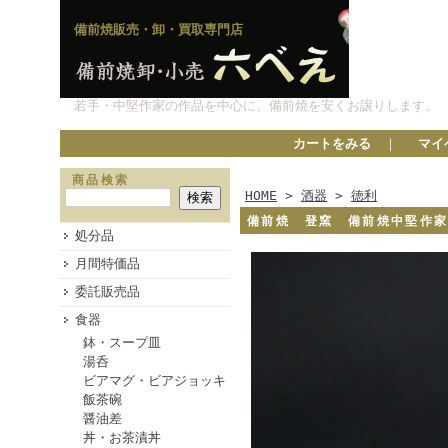
備前焼販売・卸・買取専門店
若手・中堅作家の作品を中心に、備前焼を安くお譲りします。
カートをみる
｜
マイ
商品検索
HOME
>
酒器
>
徳利
備前焼 登窯 備前焼中堅作
処分品
月間特価品
委託販売品
食器
鉢・スープ皿
湯呑
ビアマグ・ビアジョッキ
飯茶碗
醤油差
丼・お茶漬丼