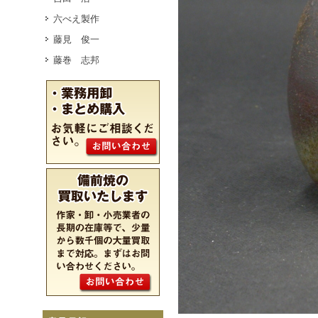
六べえ製作
藤見 俊一
藤巻 志邦