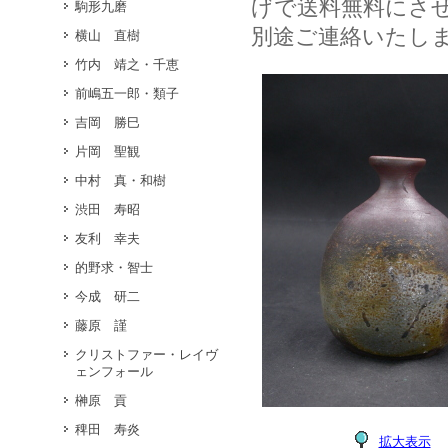
げで送料無料にさ
駒形九磨
別途ご連絡いたし
横山 直樹
竹内 靖之・千恵
前嶋五一郎・類子
吉岡 勝巳
片岡 聖観
中村 真・和樹
渋田 寿昭
友利 幸夫
的野求・智士
今成 研二
藤原 謹
クリストファー・レイヴ
ェンフォール
榊原 貢
稗田 寿炎
拡大表示