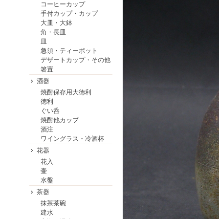
コーヒーカップ
手付カップ・カップ
大皿・大鉢
角・長皿
皿
急須・ティーポット
デザートカップ・その他
箸置
酒器
焼酎保存用大徳利
徳利
ぐい呑
焼酎他カップ
酒注
ワイングラス・冷酒杯
花器
花入
壷
水盤
茶器
抹茶茶碗
建水