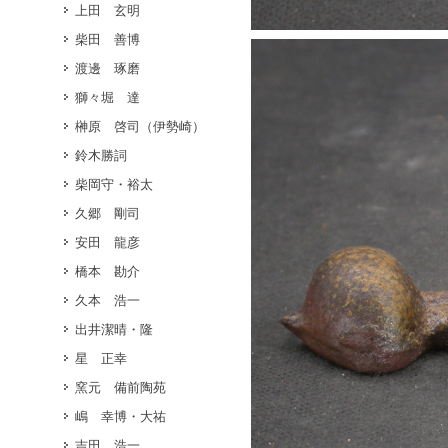
上田 玄明
柴田 善博
渡邊 琢磨
獅々堀 達
榊原 啓司（伊勢崎）
鈴木勝詞
柴岡守・裕太
久郷 剛司
安田 龍彦
橋本 勘介
久本 浩一
出井潔晴・隆
星 正幸
窯元 備前陶苑
嶋 幸博・大祐
吉田 浩一