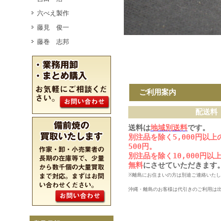
六べえ製作
藤見 俊一
藤巻 志邦
ご利用案内
配送料
送料は
地域別送料
です。
別注品を除く5,000円以
500円。
別注品を除く10,000円
無料
にさせていただきます
※離島にお住まいの方は別途ご連絡いた
沖縄・離島のお客様は代引きのご利用は