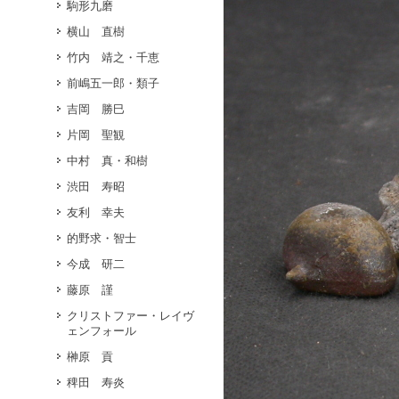
駒形九磨
横山 直樹
竹内 靖之・千恵
前嶋五一郎・類子
吉岡 勝巳
片岡 聖観
中村 真・和樹
渋田 寿昭
友利 幸夫
的野求・智士
今成 研二
藤原 謹
クリストファー・レイヴ
ェンフォール
榊原 貢
稗田 寿炎