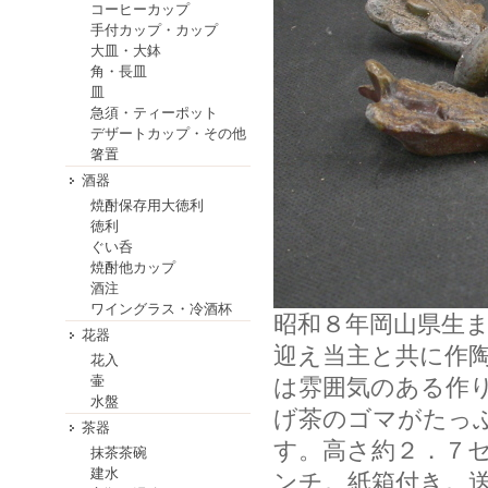
コーヒーカップ
手付カップ・カップ
大皿・大鉢
角・長皿
皿
急須・ティーポット
デザートカップ・その他
箸置
酒器
焼酎保存用大徳利
徳利
ぐい呑
焼酎他カップ
酒注
ワイングラス・冷酒杯
昭和８年岡山県生
花器
迎え当主と共に作
花入
壷
は雰囲気のある作
水盤
げ茶のゴマがたっ
茶器
す。高さ約２．７
抹茶茶碗
建水
ンチ。紙箱付き。送