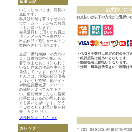
店長日記
お支払いに
いらっしゃいませ、店長の
原田です。
お支払いは以下の方法がご選択い
私共は店舗は有りませんの
でホームページからのお買
上をお願いします。
会員登録して頂くかお買上
頂くとメールで入庫作品・
出品作品・割引セールのご
案内をさせて頂きます。
・代引き手数料は規定の料金を頂
当店「備前焼卸・小売六べ
・銀行振込は前払いとなります。
え」は備前焼中心地から、
・郵便振替は前払いとなります。
若手やまだあまり知られて
・沖縄・離島は代引きのご利用は
いない作家の作品を中心に
発信しています。作品のほ
とんどは、地元の店頭価格
よりかなり割安。他サイト
や陶磁器販売店・デパート
の価格と比べてみて下さ
い。備前焼がこんなに格安
に手にはいるのが思われる
方も多いと思います。どう
ぞごゆるりとお買い物をお
楽しみください。
店長日記はこちら >>
カレンダー
〒705-0001岡山県備前市伊部