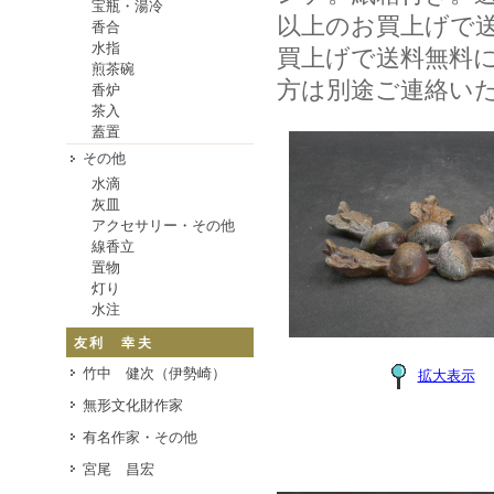
宝瓶・湯冷
以上のお買上げで送料
香合
水指
買上げで送料無料
煎茶碗
方は別途ご連絡い
香炉
茶入
蓋置
その他
水滴
灰皿
アクセサリー・その他
線香立
置物
灯り
水注
友利 幸夫
竹中 健次（伊勢崎）
拡大表示
無形文化財作家
有名作家・その他
宮尾 昌宏