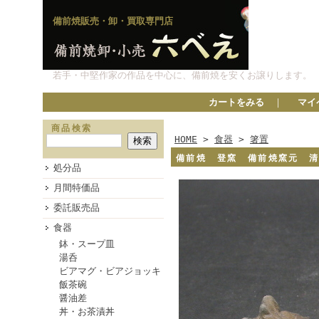
備前焼販売・卸・買取専門店
若手・中堅作家の作品を中心に、備前焼を安くお譲りします。
カートをみる
｜
マイ
商品検索
HOME
>
食器
>
箸置
備前焼 登窯 備前焼窯元 
処分品
月間特価品
委託販売品
食器
鉢・スープ皿
湯呑
ビアマグ・ビアジョッキ
飯茶碗
醤油差
丼・お茶漬丼