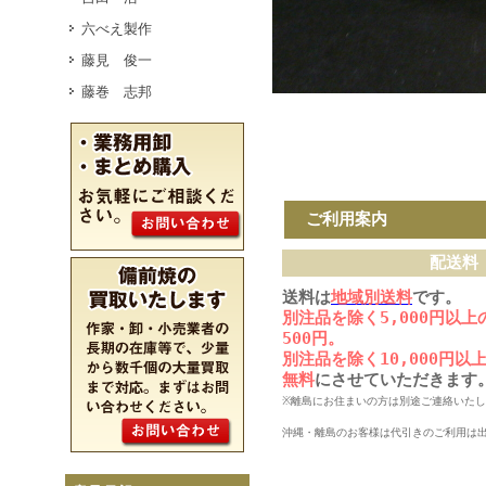
六べえ製作
藤見 俊一
藤巻 志邦
ご利用案内
配送料
送料は
地域別送料
です。
別注品を除く5,000円以
500円。
別注品を除く10,000円
無料
にさせていただきます
※離島にお住まいの方は別途ご連絡いた
沖縄・離島のお客様は代引きのご利用は