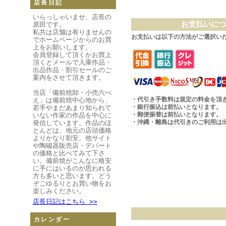
店長日記
いらっしゃいませ、店長の
お支払いに
原田です。
私共は店舗は有りませんの
お支払いは以下の方法がご選択い
でホームページからのお買
上をお願いします。
会員登録して頂くかお買上
頂くとメールで入庫作品・
出品作品・割引セールのご
案内をさせて頂きます。
当店「備前焼卸・小売六べ
・代引き手数料は規定の料金を頂
え」は備前焼中心地から、
・銀行振込は前払いとなります。
若手やまだあまり知られて
・郵便振替は前払いとなります。
いない作家の作品を中心に
・沖縄・離島は代引きのご利用は
発信しています。作品のほ
とんどは、地元の店頭価格
よりかなり割安。他サイト
や陶磁器販売店・デパート
の価格と比べてみて下さ
い。備前焼がこんなに格安
に手にはいるのが思われる
方も多いと思います。どう
ぞごゆるりとお買い物をお
楽しみください。
店長日記はこちら >>
カレンダー