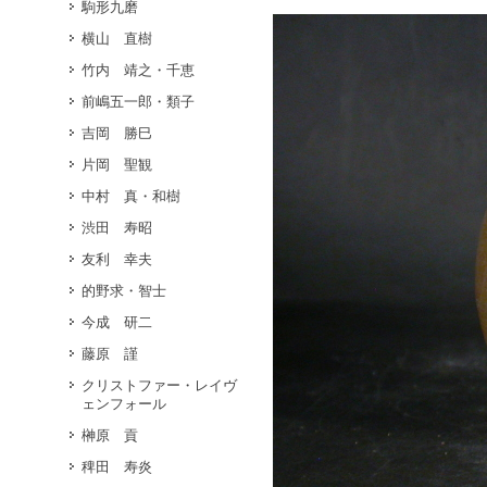
駒形九磨
横山 直樹
竹内 靖之・千恵
前嶋五一郎・類子
吉岡 勝巳
片岡 聖観
中村 真・和樹
渋田 寿昭
友利 幸夫
的野求・智士
今成 研二
藤原 謹
クリストファー・レイヴ
ェンフォール
榊原 貢
稗田 寿炎