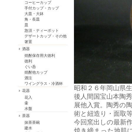
コーヒーカップ
手付カップ・カップ
大皿・大鉢
角・長皿
皿
急須・ティーポット
デザートカップ・その他
箸置
酒器
焼酎保存用大徳利
徳利
ぐい呑
焼酎他カップ
酒注
ワイングラス・冷酒杯
昭和２６年岡山県
花器
後人間国宝山本陶
花入
壷
展他入賞。陶秀の
水盤
術と紐造り・面取
茶器
今回窯出しの最新
抹茶茶碗
建水
焼き締まった地肌