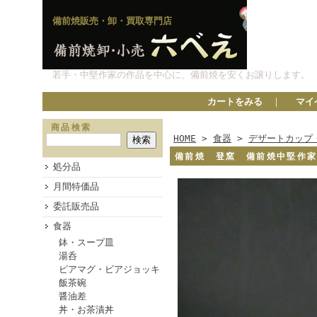
備前焼販売・卸・買取専門店
若手・中堅作家の作品を中心に、備前焼を安くお譲りします。
カートをみる
｜
マイ
商品検索
HOME
>
食器
>
デザートカップ
備前焼 登窯 備前焼中堅作
処分品
月間特価品
委託販売品
食器
鉢・スープ皿
湯呑
ビアマグ・ビアジョッキ
飯茶碗
醤油差
丼・お茶漬丼