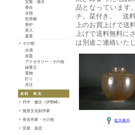
宝瓶・湯冷
品となっています
香合
水指
チ。栞付き。 送料
煎茶碗
上のお買上げで送料5
香炉
茶入
上げで送料無料に
蓋置
は別途ご連絡いた
その他
水滴
灰皿
アクセサリー・その他
線香立
置物
灯り
水注
友利 幸夫
竹中 健次（伊勢崎）
無形文化財作家
有名作家・その他
拡大表示
宮尾 昌宏