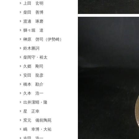
上田 玄明
柴田 善博
渡邊 琢磨
獅々堀 達
榊原 啓司（伊勢崎）
鈴木勝詞
柴岡守・裕太
久郷 剛司
安田 龍彦
橋本 勘介
久本 浩一
出井潔晴・隆
星 正幸
窯元 備前陶苑
嶋 幸博・大祐
吉田 浩一