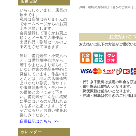
店長日記
沖縄・離島のお客様は代引きのご利用は
いらっしゃいませ、店長の
原田です。
私共は店舗は有りませんの
でホームページからのお買
上をお願いします。
会員登録して頂くかお買上
お支払いに
頂くとメールで入庫作品・
出品作品・割引セールのご
お支払いは以下の方法がご選択い
案内をさせて頂きます。
当店「備前焼卸・小売六べ
え」は備前焼中心地から、
若手やまだあまり知られて
いない作家の作品を中心に
発信しています。作品のほ
とんどは、地元の店頭価格
・代引き手数料は規定の料金を頂
よりかなり割安。他サイト
・銀行振込は前払いとなります。
や陶磁器販売店・デパート
・郵便振替は前払いとなります。
の価格と比べてみて下さ
・沖縄・離島は代引きのご利用は
い。備前焼がこんなに格安
に手にはいるのが思われる
方も多いと思います。どう
ぞごゆるりとお買い物をお
楽しみください。
店長日記はこちら >>
カレンダー