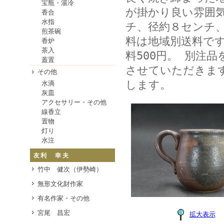
宝瓶・湯冷
が掛かり良い雰囲
香合
水指
チ、径約８センチ
煎茶碗
料は地域別送料です
香炉
茶入
料500円。 別注品
蓋置
させていただきま
その他
します。
水滴
灰皿
アクセサリー・その他
線香立
置物
灯り
水注
友利 幸夫
竹中 健次（伊勢崎）
無形文化財作家
有名作家・その他
宮尾 昌宏
拡大表示