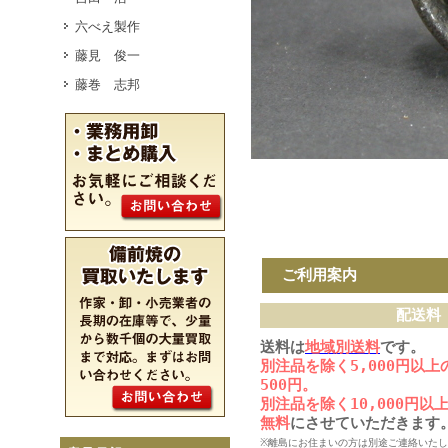
六べえ製作
藤見 俊一
藤巻 志邦
ご利用案内
配送料
送料は
地域別送料
です。
別注品を除く5,000円以
500円。
別注品を除く10,000円
無料
にさせていただきます
※離島にお住まいの方は別途ご連絡いた