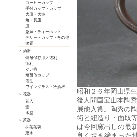
コーヒーカップ
手付カップ・カップ
大皿・大鉢
角・長皿
皿
急須・ティーポット
デザートカップ・その他
箸置
酒器
焼酎保存用大徳利
徳利
ぐい呑
焼酎他カップ
酒注
ワイングラス・冷酒杯
昭和２６年岡山県
花器
後人間国宝山本陶
花入
壷
展他入賞。陶秀の
水盤
術と紐造り・面取
茶器
は今回窯出しの最
抹茶茶碗
建水
良く焼き締まった