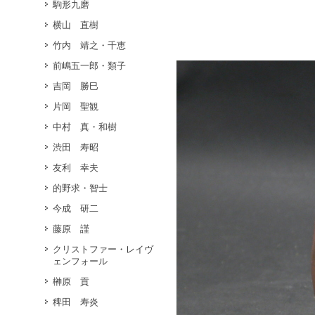
駒形九磨
横山 直樹
竹内 靖之・千恵
前嶋五一郎・類子
吉岡 勝巳
片岡 聖観
中村 真・和樹
渋田 寿昭
友利 幸夫
的野求・智士
今成 研二
藤原 謹
クリストファー・レイヴ
ェンフォール
榊原 貢
稗田 寿炎