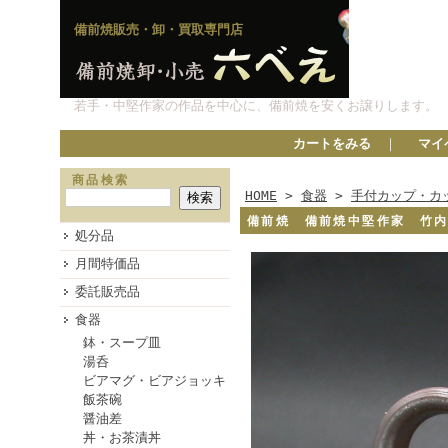
備前焼販売・卸・買取専門店
若手・中堅作家の作品を中心に、備前焼を安くお譲りします。
カートをみる
｜
マイ
商品検索
HOME
>
食器
>
手付カップ・カ
備前焼 備前焼中堅作家 竹
処分品
月間特価品
委託販売品
食器
鉢・スープ皿
湯呑
ビアマグ・ビアジョッキ
飯茶碗
醤油差
丼・お茶漬丼