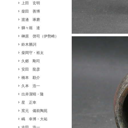
上田 玄明
柴田 善博
渡邊 琢磨
獅々堀 達
榊原 啓司（伊勢崎）
鈴木勝詞
柴岡守・裕太
久郷 剛司
安田 龍彦
橋本 勘介
久本 浩一
出井潔晴・隆
星 正幸
窯元 備前陶苑
嶋 幸博・大祐
吉田 浩一