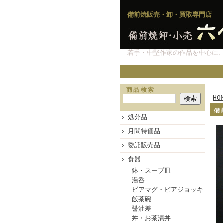
備前焼販売・卸・買取専門店
若手・中堅作家の作品を中心に
商品検索
HO
備
処分品
月間特価品
委託販売品
食器
鉢・スープ皿
湯呑
ビアマグ・ビアジョッキ
飯茶碗
醤油差
丼・お茶漬丼