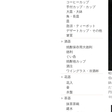
コーヒーカップ
手付カップ・カップ
大皿・大鉢
角・長皿
皿
急須・ティーポット
デザートカップ・その他
箸置
酒器
焼酎保存用大徳利
徳利
ぐい呑
焼酎他カップ
酒注
ワイングラス・冷酒杯
昭
花器
伯
花入
鉢
壷
だ
水盤
円
※
茶器
抹茶茶碗
建水