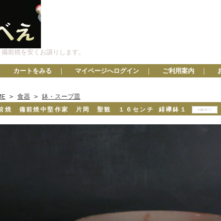
、備前焼を安くお譲りします。
カートをみる
｜
マイページへログイン
｜
ご利用案内
｜
ME
>
食器
>
鉢・スープ皿
前焼 備前焼中堅作家 片岡 聖観 １６センチ 緋襷鉢１