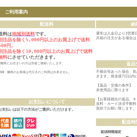
ご利用案内
配送料
納
送料は
地域別送料
です。
通常は入金日より3営業
共箱の注文がある場合は
別注品を除く5,000円以上のお買上げで送料
500円。
別注品を除く10,000円以上のお買上げで送料
無料
にさせていただきます。
返品
※離島にお住まいの方は別途ご連絡いたします。
不都合等あった場合、良
沖縄・離島のお客様は代引きのご利用は出来ません。
きます。発送後7日以内
【返品・交換の条件】
未使用品に限ります
【お客様都合の返品、キ
お支払いについて
送料・カード決済手数料
負担でお願い致します。
お支払いは以下の方法がご選択いただけます。
配送時