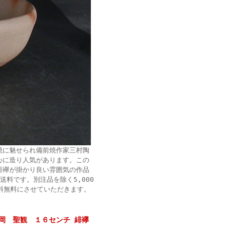
焼に魅せられ備前焼作家三村陶
心に造り人気があります。この
緋襷が掛かり良い雰囲気の作品
料です。別注品を除く5,000
送料無料にさせていただきます。
岡 聖観 １６センチ 緋襷