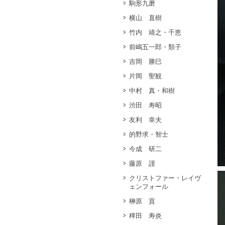
駒形九磨
横山 直樹
竹内 靖之・千恵
前嶋五一郎・類子
吉岡 勝巳
片岡 聖観
中村 真・和樹
渋田 寿昭
友利 幸夫
的野求・智士
今成 研二
藤原 謹
クリストファー・レイヴ
ェンフォール
榊原 貢
稗田 寿炎