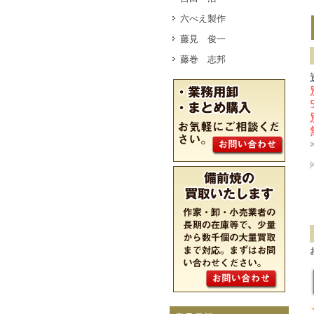
六べえ製作
藤見 俊一
藤巻 志邦