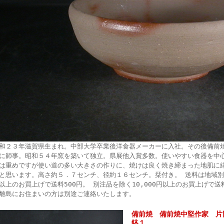
和２３年滋賀県生まれ。中部大学卒業後洋食器メーカーに入社。その後備前
に師事。昭和５４年窯を築いて独立。県展他入賞多数。使いやすい食器を中
は重めですが使い道の多い大きさの作りに、焼けは良く焼き締まった地肌に
と思います。高さ約５．７センチ、径約１６センチ。栞付き。 送料は地域別送
以上のお買上げで送料500円。 別注品を除く10,000円以上のお買上げで
離島にお住まいの方は別途ご連絡いたします。
備前焼 備前焼中堅作家 片
鉢１