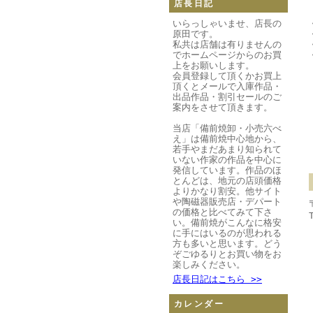
店長日記
いらっしゃいませ、店長の
原田です。
私共は店舗は有りませんの
でホームページからのお買
上をお願いします。
会員登録して頂くかお買上
頂くとメールで入庫作品・
出品作品・割引セールのご
案内をさせて頂きます。
当店「備前焼卸・小売六べ
え」は備前焼中心地から、
若手やまだあまり知られて
いない作家の作品を中心に
発信しています。作品のほ
とんどは、地元の店頭価格
よりかなり割安。他サイト
や陶磁器販売店・デパート
の価格と比べてみて下さ
い。備前焼がこんなに格安
に手にはいるのが思われる
方も多いと思います。どう
ぞごゆるりとお買い物をお
楽しみください。
店長日記はこちら >>
カレンダー