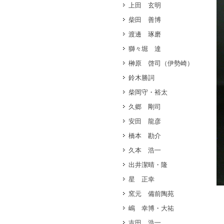
上田 玄明
柴田 善博
渡邊 琢磨
獅々堀 達
榊原 啓司（伊勢崎）
鈴木勝詞
柴岡守・裕太
久郷 剛司
安田 龍彦
橋本 勘介
久本 浩一
出井潔晴・隆
星 正幸
窯元 備前陶苑
嶋 幸博・大祐
吉田 浩一