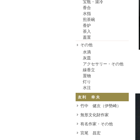
宝瓶・湯冷
香合
水指
煎茶碗
香炉
茶入
蓋置
その他
水滴
灰皿
アクセサリー・その他
線香立
置物
灯り
水注
友利 幸夫
竹中 健次（伊勢崎）
無形文化財作家
有名作家・その他
宮尾 昌宏