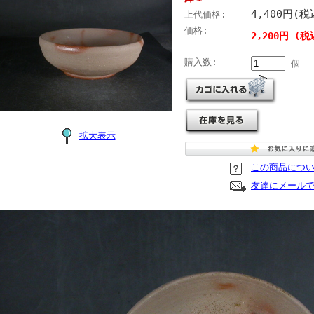
4,400円(税
上代価格:
価格:
2,200円 (税
購入数:
個
拡大表示
この商品につ
友達にメール