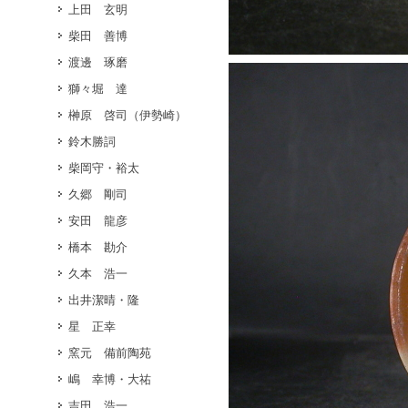
上田 玄明
柴田 善博
渡邊 琢磨
獅々堀 達
榊原 啓司（伊勢崎）
鈴木勝詞
柴岡守・裕太
久郷 剛司
安田 龍彦
橋本 勘介
久本 浩一
出井潔晴・隆
星 正幸
窯元 備前陶苑
嶋 幸博・大祐
吉田 浩一