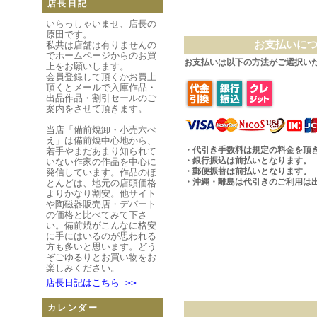
店長日記
いらっしゃいませ、店長の
原田です。
お支払いに
私共は店舗は有りませんの
でホームページからのお買
お支払いは以下の方法がご選択い
上をお願いします。
会員登録して頂くかお買上
頂くとメールで入庫作品・
出品作品・割引セールのご
案内をさせて頂きます。
当店「備前焼卸・小売六べ
え」は備前焼中心地から、
・代引き手数料は規定の料金を頂
若手やまだあまり知られて
・銀行振込は前払いとなります。
いない作家の作品を中心に
・郵便振替は前払いとなります。
発信しています。作品のほ
・沖縄・離島は代引きのご利用は
とんどは、地元の店頭価格
よりかなり割安。他サイト
や陶磁器販売店・デパート
の価格と比べてみて下さ
い。備前焼がこんなに格安
に手にはいるのが思われる
方も多いと思います。どう
ぞごゆるりとお買い物をお
楽しみください。
店長日記はこちら >>
カレンダー