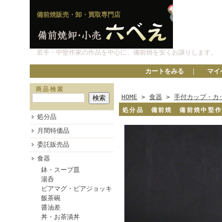
備前焼販売・卸・買取専門店
若手・中堅作家の作品を中心に、備前焼を安くお譲りします。
カートをみる
｜
マイ
商品検索
HOME
>
食器
>
手付カップ・カ
処分品 備前焼 備前焼中堅
処分品
月間特価品
委託販売品
食器
鉢・スープ皿
湯呑
ビアマグ・ビアジョッキ
飯茶碗
醤油差
丼・お茶漬丼