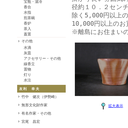
宝瓶・湯冷
径約１０．２セン
香合
水指
除く5,000円以上
煎茶碗
10,000円以上
香炉
茶入
※離島にお住まい
蓋置
その他
水滴
灰皿
アクセサリー・その他
線香立
置物
灯り
水注
友利 幸夫
竹中 健次（伊勢崎）
無形文化財作家
拡大表示
有名作家・その他
宮尾 昌宏