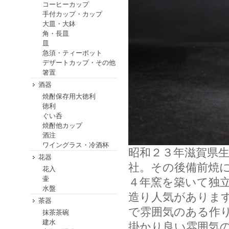
コーヒーカップ
手付カップ・カップ
大皿・大鉢
角・長皿
皿
急須・ティーポット
デザートカップ・その他
箸置
酒器
焼酎保存用大徳利
徳利
ぐい呑
焼酎他カップ
酒注
ワイングラス・冷酒杯
昭和２３年滋賀県
花器
社。その後備前焼
花入
壷
４年窯を築いて独
水盤
造り人気がありま
茶器
で雰囲気のある作
抹茶茶碗
建水
掛かり良い雰囲気