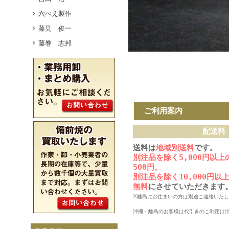
六べえ製作
藤見 俊一
藤巻 志邦
ご利用案内
配送料
送料は
地域別送料
です。
別注品を除く5,000円以
500円。
別注品を除く10,000円
無料
にさせていただきます
※離島にお住まいの方は別途ご連絡いた
沖縄・離島のお客様は代引きのご利用は