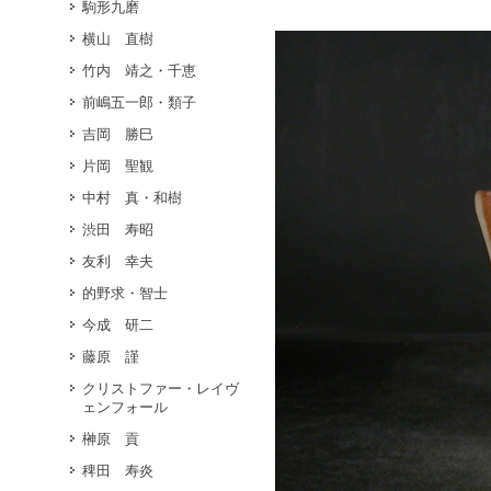
駒形九磨
横山 直樹
竹内 靖之・千恵
前嶋五一郎・類子
吉岡 勝巳
片岡 聖観
中村 真・和樹
渋田 寿昭
友利 幸夫
的野求・智士
今成 研二
藤原 謹
クリストファー・レイヴ
ェンフォール
榊原 貢
稗田 寿炎