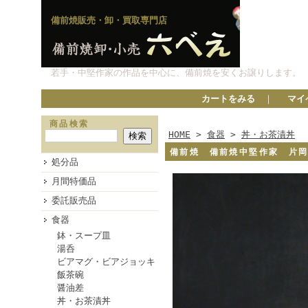
備前焼販売・卸・買取専門店
若手・中堅作家の作品を中心に、備前焼を安くお譲りします。
カートをみる
｜
マイ
商品検索
HOME
>
食器
>
丼・お茶漬丼
備前焼 備前焼中堅作家 片
処分品
月間特価品
委託販売品
食器
鉢・スープ皿
湯呑
ビアマグ・ビアジョッキ
飯茶碗
醤油差
丼・お茶漬丼