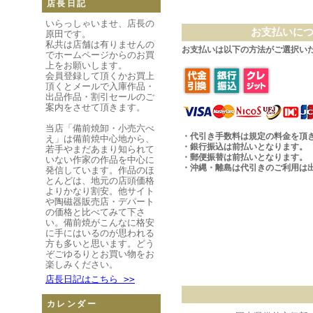
店長日記
いらっしゃいませ、店長の
お支払いに
原田です。
私共は店舗は有りませんの
お支払いは以下の方法がご選択い
でホームページからのお買
上をお願いします。
会員登録して頂くかお買上
頂くとメールで入庫作品・
出品作品・割引セールのご
案内をさせて頂きます。
当店「備前焼卸・小売六べ
・代引き手数料は規定の料金を頂
え」は備前焼中心地から、
・銀行振込は前払いとなります。
若手やまだあまり知られて
・郵便振替は前払いとなります。
いない作家の作品を中心に
・沖縄・離島は代引きのご利用は
発信しています。作品のほ
とんどは、地元の店頭価格
よりかなり割安。他サイト
や陶磁器販売店・デパート
の価格と比べてみて下さ
い。備前焼がこんなに格安
に手にはいるのが思われる
方も多いと思います。どう
ぞごゆるりとお買い物をお
楽しみください。
店長日記はこちら >>
カレンダー