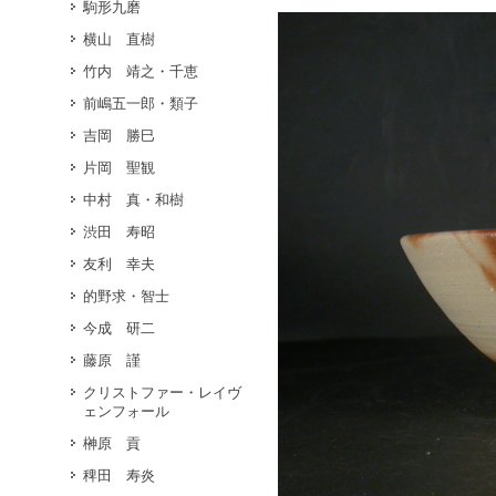
駒形九磨
横山 直樹
竹内 靖之・千恵
前嶋五一郎・類子
吉岡 勝巳
片岡 聖観
中村 真・和樹
渋田 寿昭
友利 幸夫
的野求・智士
今成 研二
藤原 謹
クリストファー・レイヴ
ェンフォール
榊原 貢
稗田 寿炎