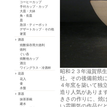
コーヒーカップ
手付カップ・カップ
大皿・大鉢
角・長皿
皿
急須・ティーポット
デザートカップ・その他
箸置
酒器
焼酎保存用大徳利
徳利
ぐい呑
焼酎他カップ
酒注
ワイングラス・冷酒杯
昭和２３年滋賀県
花器
社。その後備前焼
花入
壷
４年窯を築いて独
水盤
造り人気がありま
茶器
きさの作りに、焼
抹茶茶碗
建水
い雰囲気の作品だ