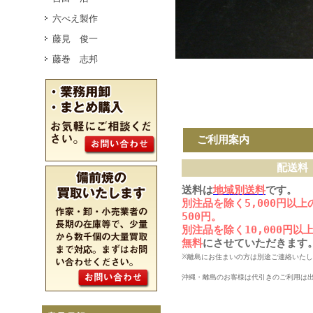
六べえ製作
藤見 俊一
藤巻 志邦
ご利用案内
配送料
送料は
地域別送料
です。
別注品を除く5,000円以
500円。
別注品を除く10,000円
無料
にさせていただきます
※離島にお住まいの方は別途ご連絡いた
沖縄・離島のお客様は代引きのご利用は