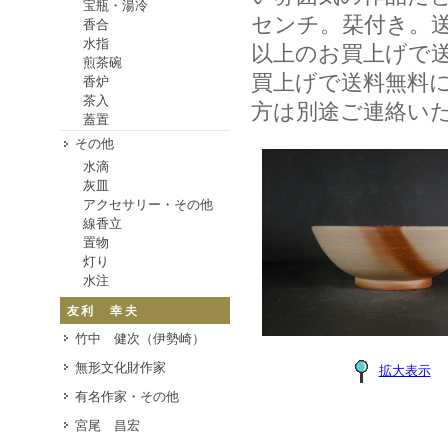
宝瓶・湯冷
センチ。栞付き。送
香合
水指
以上のお買上げで送料
煎茶碗
買上げで送料無料
香炉
茶入
方は別途ご連絡い
蓋置
その他
水滴
灰皿
アクセサリー・その他
線香立
置物
灯り
水注
友利 幸夫
竹中 健次（伊勢崎）
無形文化財作家
拡大表示
有名作家・その他
宮尾 昌宏