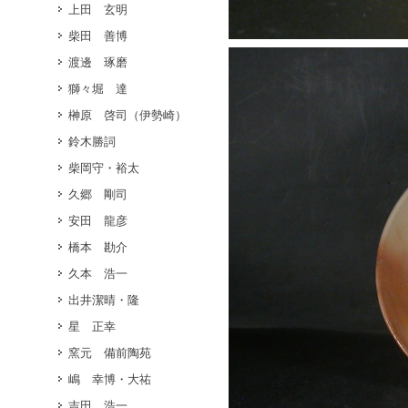
上田 玄明
柴田 善博
渡邊 琢磨
獅々堀 達
榊原 啓司（伊勢崎）
鈴木勝詞
柴岡守・裕太
久郷 剛司
安田 龍彦
橋本 勘介
久本 浩一
出井潔晴・隆
星 正幸
窯元 備前陶苑
嶋 幸博・大祐
吉田 浩一