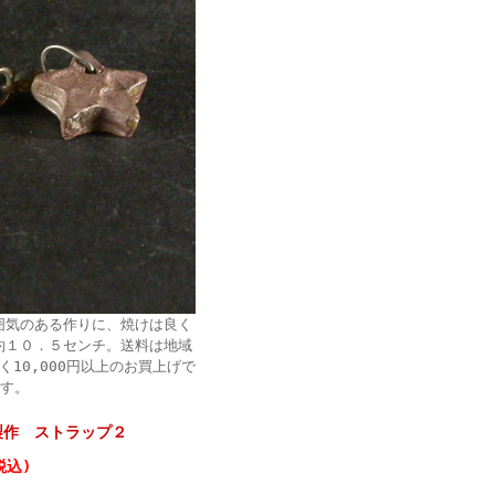
囲気のある作りに、焼けは良く
約１０．５センチ。送料は地域
く10,000円以上のお買上げで
ます。
製作 ストラップ２
税込)