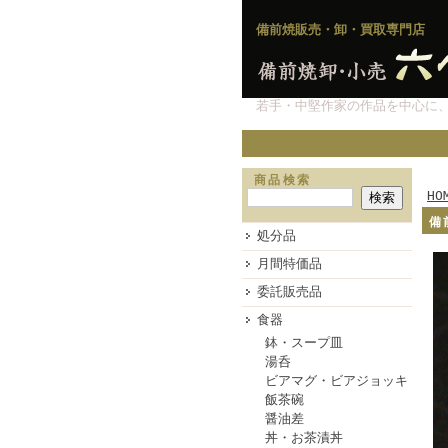
備前焼販売・卸・買取専門店
若手・中堅作家の作品を中心に
商品検索
HO
備
処分品
月間特価品
委託販売品
食器
鉢・スープ皿
湯呑
ビアマグ・ビアジョッキ
飯茶碗
醤油差
丼・お茶漬丼