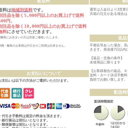
配送料
納
送料は
地域別送料
です。
通常は入金日より3営業
共箱の注文がある場合は
別注品を除く5,000円以上のお買上げで送料
500円。
別注品を除く10,000円以上のお買上げで送料
無料
にさせていただきます。
返品
※離島にお住まいの方は別途ご連絡いたします。
不都合等あった場合、良
沖縄・離島のお客様は代引きのご利用は出来ません。
きます。発送後7日以内
【返品・交換の条件】
未使用品に限ります
【お客様都合の返品、キ
お支払いについて
送料・カード決済手数料
負担でお願い致します。
お支払いは以下の方法がご選択いただけます。
配送時
・代引き手数料は規定の料金を頂きます。
・銀行振込は前払いとなります。
・郵便振替は前払いとなります。