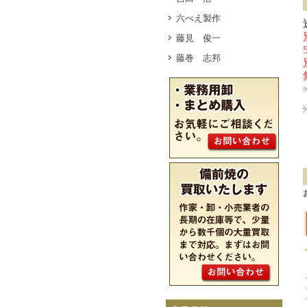
六べえ製作
藤見 俊一
藤巻 志邦