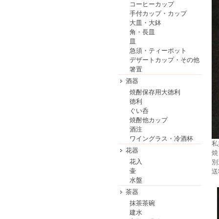
コーヒーカップ
手付カップ・カップ
大皿・大鉢
角・長皿
皿
急須・ティーポット
デザートカップ・その他
箸置
酒器
焼酎保存用大徳利
徳利
ぐい呑
焼酎他カップ
酒注
ワイングラス・冷酒杯
私
花器
焼
花入
別
壷
送
水盤
茶器
抹茶茶碗
建水