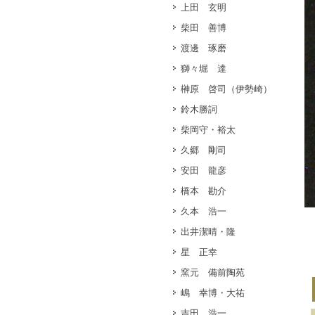
上田 玄明
柴田 善博
渡邊 琢磨
獅々堀 達
榊原 啓司（伊勢崎）
鈴木勝詞
柴岡守・裕太
久郷 剛司
安田 龍彦
橋本 勘介
久本 浩一
出井潔晴・隆
星 正幸
窯元 備前陶苑
嶋 幸博・大祐
吉田 浩一