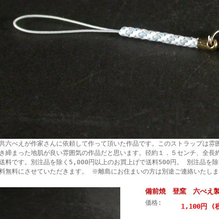
共六べえが作家さんに依頼して作って頂いた作品です。このストラップは雰
き締まった地肌が良い雰囲気の作品だと思います。径約１．５センチ、全長
送料です。別注品を除く5,000円以上のお買上げで送料500円。 別注品を除
料無料にさせていただきます。 ※離島にお住まいの方は別途ご連絡いたし
備前焼 登窯 六べえ
価格:
1,100円 (