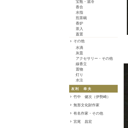
宝瓶・湯冷
香合
水指
煎茶碗
香炉
茶入
蓋置
その他
水滴
灰皿
アクセサリー・その他
線香立
置物
灯り
水注
友利 幸夫
竹中 健次（伊勢崎）
無形文化財作家
有名作家・その他
宮尾 昌宏