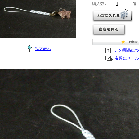
購入数:
個
拡大表示
この商品につ
友達にメール