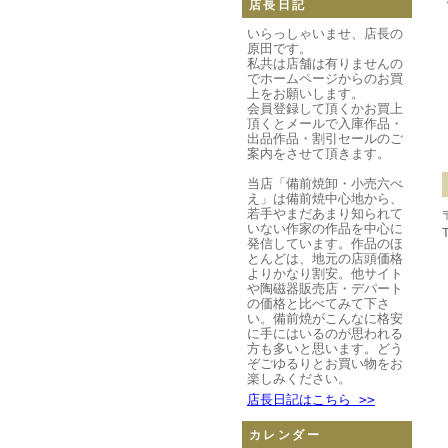
店長日記
いらっしゃいませ、店長の
原田です。
私共は店舗は有りませんの
でホームページからのお買
上をお願いします。
会員登録して頂くかお買上
頂くとメールで入庫作品・
出品作品・割引セールのご
案内をさせて頂きます。
当店「備前焼卸・小売六べ
え」は備前焼中心地から、
若手やまだあまり知られて
いない作家の作品を中心に
発信しています。作品のほ
とんどは、地元の店頭価格
よりかなり割安。他サイト
や陶磁器販売店・デパート
の価格と比べてみて下さ
い。備前焼がこんなに格安
に手にはいるのが思われる
方も多いと思います。どう
ぞごゆるりとお買い物をお
楽しみください。
店長日記はこちら >>
カレンダー