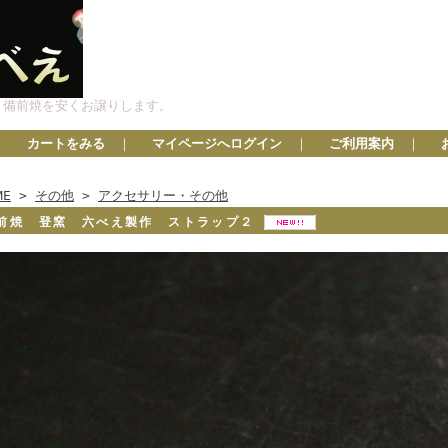
、備前焼を安くお譲りします。
カートをみる
｜
マイページへログイン
｜
ご利用案内
｜
ME
>
その他
>
アクセサリー・その他
前焼 登窯 六べえ製作 ストラップ２