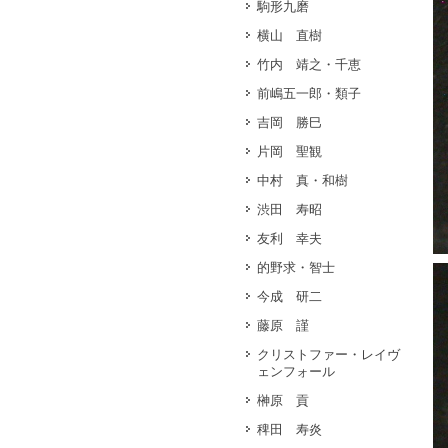
駒形九磨
横山 直樹
竹内 靖之・千恵
前嶋五一郎・類子
吉岡 勝巳
片岡 聖観
中村 真・和樹
渋田 寿昭
友利 幸夫
的野求・智士
今成 研二
藤原 謹
クリストファー・レイヴ
ェンフォール
榊原 貢
稗田 寿炎