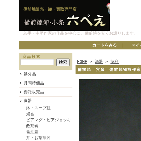
備前焼販売・卸・買取専門店
若手・中堅作家の作品を中心に、備前焼を安くお譲りします。
カートをみる
｜
マイ
商品検索
HOME
>
酒器
>
徳利
備前焼 穴窯 備前焼物故作
処分品
月間特価品
委託販売品
食器
鉢・スープ皿
湯呑
ビアマグ・ビアジョッキ
飯茶碗
醤油差
丼・お茶漬丼