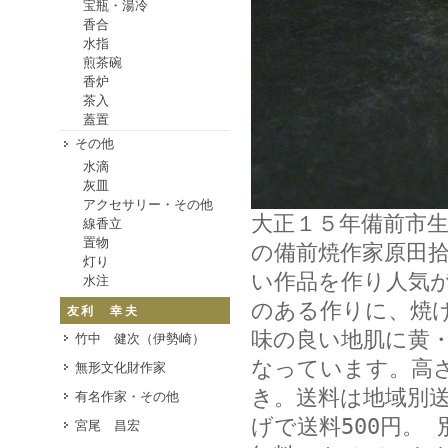
宝瓶・湯冷
香合
水指
煎茶碗
香炉
茶入
蓋置
その他
水滴
灰皿
アクセサリー・その他
大正１５年備前市
線香立
置物
の備前焼作家原田
灯り
い作品を作り人気
水注
のある作りに、焼
友利 幸夫
味の良い地肌に黄
竹中 健次（伊勢崎）
なっています。高
無形文化財作家
き。送料は地域別送
有名作家・その他
げで送料500円。 
宮尾 昌宏