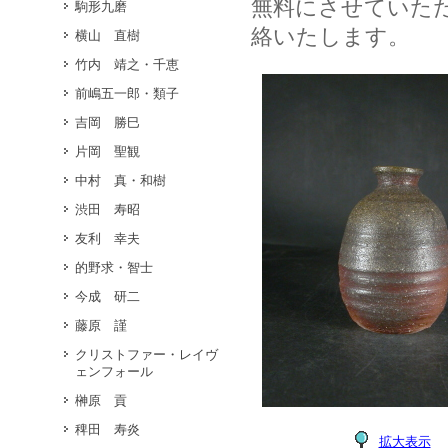
無料にさせていた
駒形九磨
絡いたします。
横山 直樹
竹内 靖之・千恵
前嶋五一郎・類子
吉岡 勝巳
片岡 聖観
中村 真・和樹
渋田 寿昭
友利 幸夫
的野求・智士
今成 研二
藤原 謹
クリストファー・レイヴ
ェンフォール
榊原 貢
稗田 寿炎
拡大表示