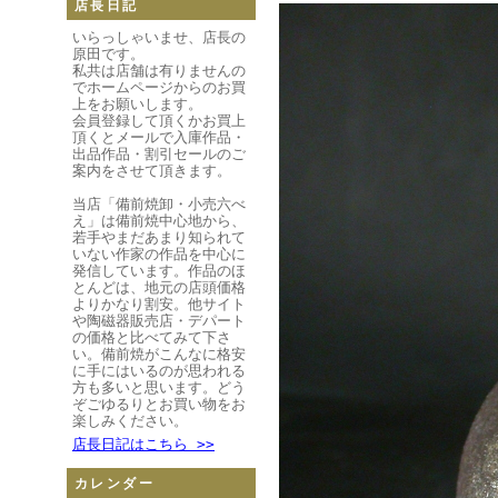
店長日記
いらっしゃいませ、店長の
原田です。
私共は店舗は有りませんの
でホームページからのお買
上をお願いします。
会員登録して頂くかお買上
頂くとメールで入庫作品・
出品作品・割引セールのご
案内をさせて頂きます。
当店「備前焼卸・小売六べ
え」は備前焼中心地から、
若手やまだあまり知られて
いない作家の作品を中心に
発信しています。作品のほ
とんどは、地元の店頭価格
よりかなり割安。他サイト
や陶磁器販売店・デパート
の価格と比べてみて下さ
い。備前焼がこんなに格安
に手にはいるのが思われる
方も多いと思います。どう
ぞごゆるりとお買い物をお
楽しみください。
店長日記はこちら >>
カレンダー