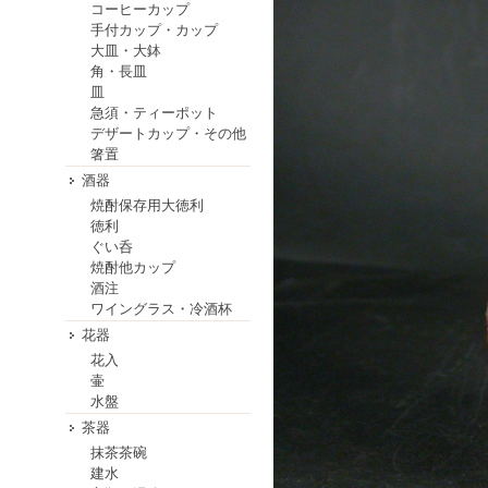
コーヒーカップ
手付カップ・カップ
大皿・大鉢
角・長皿
皿
急須・ティーポット
デザートカップ・その他
箸置
酒器
焼酎保存用大徳利
徳利
ぐい呑
焼酎他カップ
酒注
ワイングラス・冷酒杯
花器
花入
壷
水盤
茶器
抹茶茶碗
建水