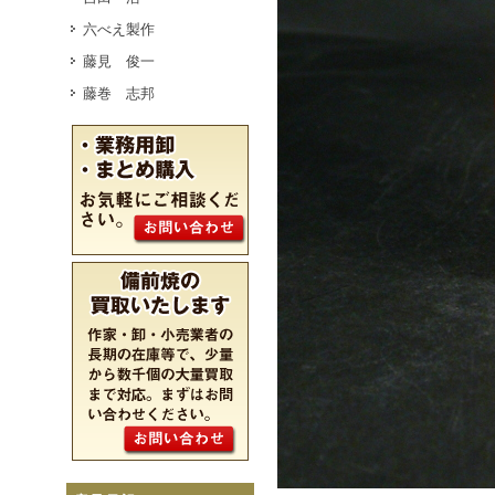
六べえ製作
藤見 俊一
藤巻 志邦