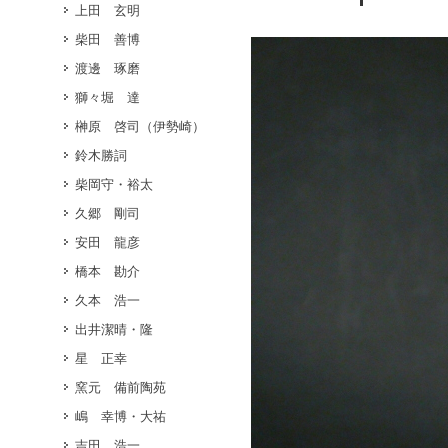
上田 玄明
柴田 善博
渡邊 琢磨
獅々堀 達
榊原 啓司（伊勢崎）
鈴木勝詞
柴岡守・裕太
久郷 剛司
安田 龍彦
橋本 勘介
久本 浩一
出井潔晴・隆
星 正幸
窯元 備前陶苑
嶋 幸博・大祐
吉田 浩一