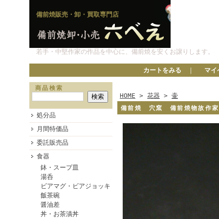
備前焼販売・卸・買取専門店
若手・中堅作家の作品を中心に、備前焼を安くお譲りします。
カートをみる
｜
マイ
商品検索
HOME
>
花器
>
壷
備前焼 穴窯 備前焼物故作
処分品
月間特価品
委託販売品
食器
鉢・スープ皿
湯呑
ビアマグ・ビアジョッキ
飯茶碗
醤油差
丼・お茶漬丼