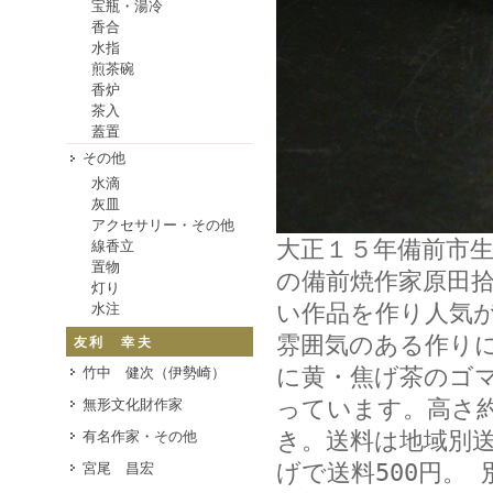
宝瓶・湯冷
香合
水指
煎茶碗
香炉
茶入
蓋置
その他
水滴
灰皿
アクセサリー・その他
大正１５年備前市
線香立
置物
の備前焼作家原田
灯り
い作品を作り人気
水注
雰囲気のある作り
友利 幸夫
に黄・焦げ茶のゴ
竹中 健次（伊勢崎）
っています。高さ
無形文化財作家
き。送料は地域別送
有名作家・その他
げで送料500円。 
宮尾 昌宏