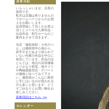
店長日記
いらっしゃいませ、店長の
原田です。
私共は店舗は有りませんの
でホームページからのお買
上をお願いします。
会員登録して頂くかお買上
頂くとメールで入庫作品・
出品作品・割引セールのご
案内をさせて頂きます。
当店「備前焼卸・小売六べ
え」は備前焼中心地から、
若手やまだあまり知られて
いない作家の作品を中心に
発信しています。作品のほ
とんどは、地元の店頭価格
よりかなり割安。他サイト
や陶磁器販売店・デパート
の価格と比べてみて下さ
い。備前焼がこんなに格安
に手にはいるのが思われる
方も多いと思います。どう
ぞごゆるりとお買い物をお
楽しみください。
店長日記はこちら >>
カレンダー