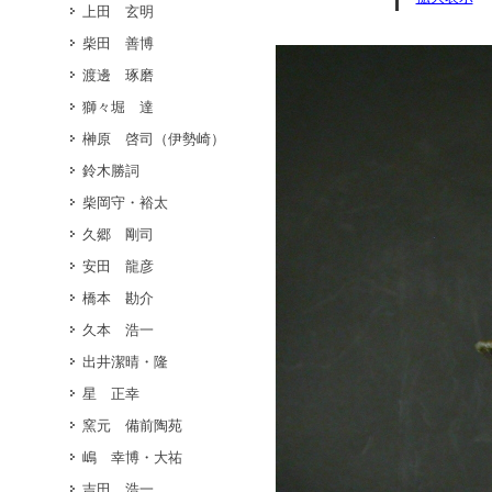
上田 玄明
柴田 善博
渡邊 琢磨
獅々堀 達
榊原 啓司（伊勢崎）
鈴木勝詞
柴岡守・裕太
久郷 剛司
安田 龍彦
橋本 勘介
久本 浩一
出井潔晴・隆
星 正幸
窯元 備前陶苑
嶋 幸博・大祐
吉田 浩一