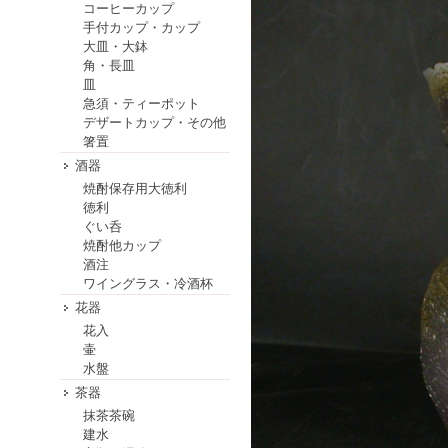
コーヒーカップ
手付カップ・カップ
大皿・大鉢
角・長皿
皿
急須・ティーポット
デザートカップ・その他
箸置
酒器
焼酎保存用大徳利
徳利
ぐい呑
焼酎他カップ
酒注
ワイングラス・冷酒杯
花器
花入
壷
水盤
茶器
抹茶茶碗
建水