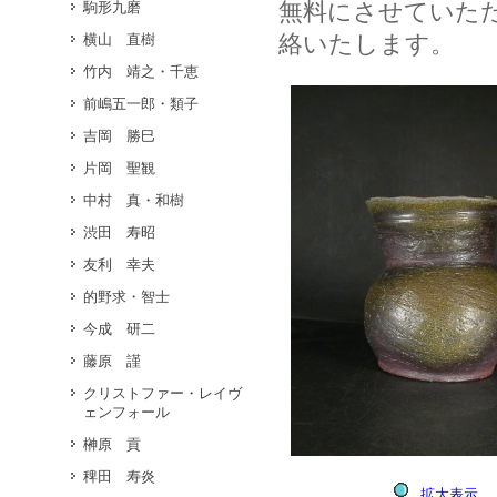
無料にさせていた
駒形九磨
絡いたします。
横山 直樹
竹内 靖之・千恵
前嶋五一郎・類子
吉岡 勝巳
片岡 聖観
中村 真・和樹
渋田 寿昭
友利 幸夫
的野求・智士
今成 研二
藤原 謹
クリストファー・レイヴ
ェンフォール
榊原 貢
稗田 寿炎
拡大表示