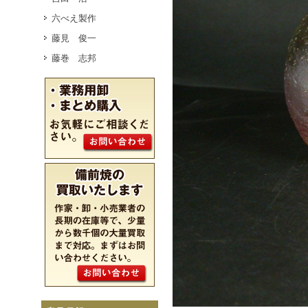
六べえ製作
藤見 俊一
藤巻 志邦