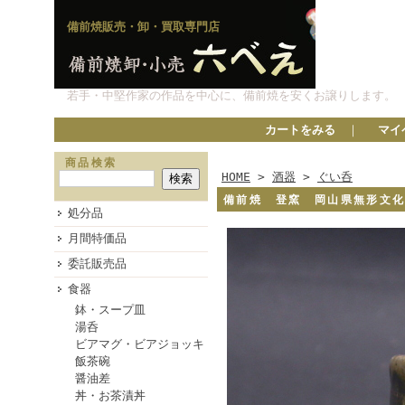
備前焼販売・卸・買取専門店
若手・中堅作家の作品を中心に、備前焼を安くお譲りします。
カートをみる
｜
マイ
商品検索
HOME
>
酒器
>
ぐい呑
備前焼 登窯 岡山県無形文
処分品
月間特価品
委託販売品
食器
鉢・スープ皿
湯呑
ビアマグ・ビアジョッキ
飯茶碗
醤油差
丼・お茶漬丼