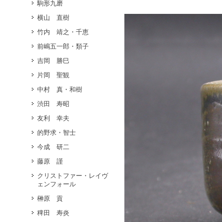
駒形九磨
横山 直樹
竹内 靖之・千恵
前嶋五一郎・類子
吉岡 勝巳
片岡 聖観
中村 真・和樹
渋田 寿昭
友利 幸夫
的野求・智士
今成 研二
藤原 謹
クリストファー・レイヴ
ェンフォール
榊原 貢
稗田 寿炎