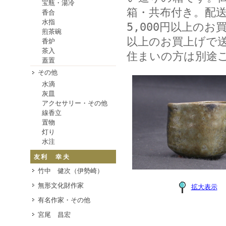
宝瓶・湯冷
箱・共布付き。配
香合
水指
5,000円以上のお
煎茶碗
以上のお買上げで
香炉
茶入
住まいの方は別途
蓋置
その他
水滴
灰皿
アクセサリー・その他
線香立
置物
灯り
水注
友利 幸夫
竹中 健次（伊勢崎）
無形文化財作家
拡大表示
有名作家・その他
宮尾 昌宏