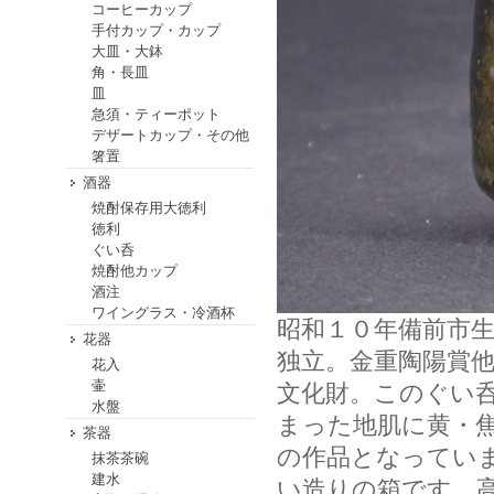
コーヒーカップ
手付カップ・カップ
大皿・大鉢
角・長皿
皿
急須・ティーポット
デザートカップ・その他
箸置
酒器
焼酎保存用大徳利
徳利
ぐい呑
焼酎他カップ
酒注
ワイングラス・冷酒杯
昭和１０年備前市
花器
独立。金重陶陽賞
花入
壷
文化財。このぐい
水盤
まった地肌に黄・
茶器
の作品となってい
抹茶茶碗
建水
い造りの箱です。