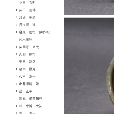
上田 玄明
柴田 善博
渡邊 琢磨
獅々堀 達
榊原 啓司（伊勢崎）
鈴木勝詞
柴岡守・裕太
久郷 剛司
安田 龍彦
橋本 勘介
久本 浩一
出井潔晴・隆
星 正幸
窯元 備前陶苑
嶋 幸博・大祐
吉田 浩一