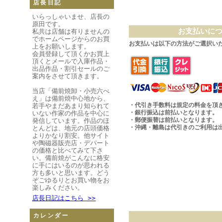
店長日記
いらっしゃいませ、店長の
原田です。
お支払いに
私共は店舗は有りませんの
でホームページからのお買
お支払いは以下の方法がご選択い
上をお願いします。
会員登録して頂くかお買上
頂くとメールで入庫作品・
出品作品・割引セールのご
案内をさせて頂きます。
当店「備前焼卸・小売六べ
え」は備前焼中心地から、
・代引き手数料は規定の料金を頂
若手やまだあまり知られて
・銀行振込は前払いとなります。
いない作家の作品を中心に
・郵便振替は前払いとなります。
発信しています。作品のほ
・沖縄・離島は代引きのご利用は
とんどは、地元の店頭価格
よりかなり割安。他サイト
や陶磁器販売店・デパート
の価格と比べてみて下さ
い。備前焼がこんなに格安
に手にはいるのが思われる
方も多いと思います。どう
ぞごゆるりとお買い物をお
楽しみください。
店長日記はこちら >>
カレンダー