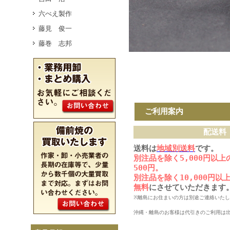
六べえ製作
藤見 俊一
藤巻 志邦
ご利用案内
配送料
送料は
地域別送料
です。
別注品を除く5,000円以
500円。
別注品を除く10,000円
無料
にさせていただきます
※離島にお住まいの方は別途ご連絡いた
沖縄・離島のお客様は代引きのご利用は