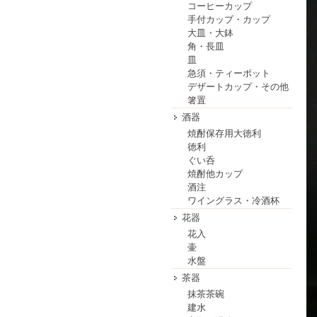
コーヒーカップ
手付カップ・カップ
大皿・大鉢
角・長皿
皿
急須・ティーポット
デザートカップ・その他
箸置
酒器
焼酎保存用大徳利
徳利
ぐい呑
焼酎他カップ
酒注
ワイングラス・冷酒杯
花器
花入
壷
水盤
茶器
抹茶茶碗
建水