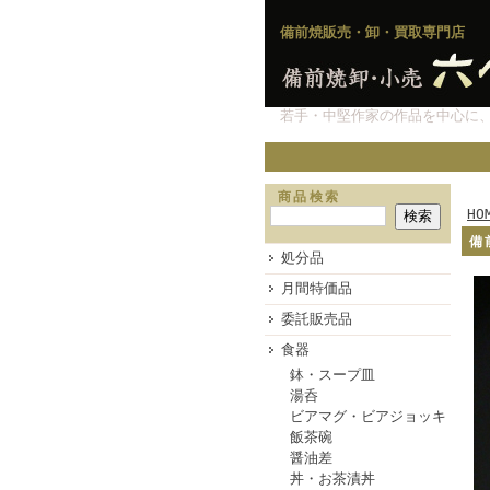
備前焼販売・卸・買取専門店
若手・中堅作家の作品を中心に
商品検索
HO
備
処分品
月間特価品
委託販売品
食器
鉢・スープ皿
湯呑
ビアマグ・ビアジョッキ
飯茶碗
醤油差
丼・お茶漬丼