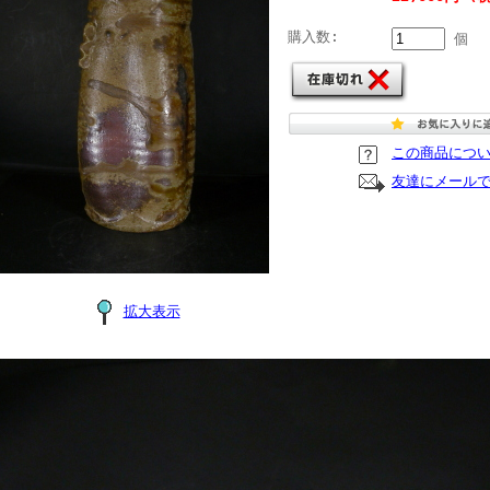
購入数:
個
この商品につ
友達にメール
拡大表示