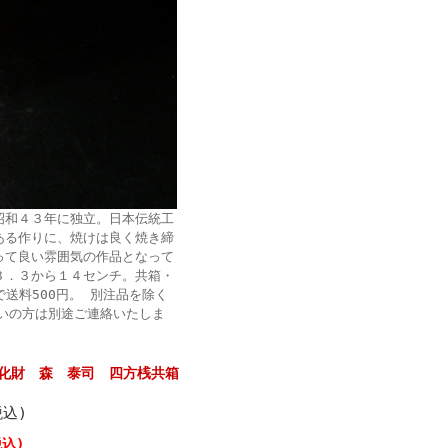
昭和４３年に独立。日本伝統工
ある作りに、焼けは良く焼き締
って良い雰囲気の作品となって
３．３から１４センチ。共箱・
送料500円。 別注品を除く
まいの方は別途ご連絡いたしま
化財 森 泰司 四方桟共箱
税込)
税込)