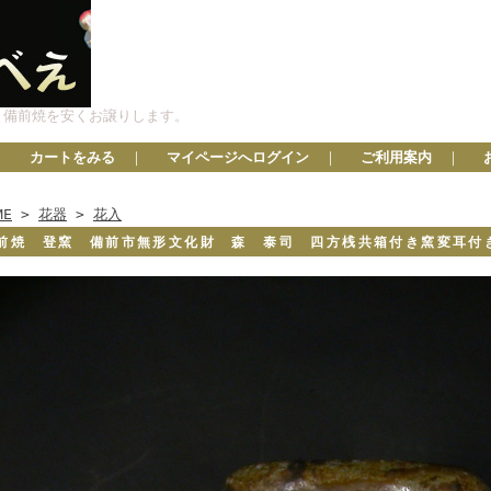
、備前焼を安くお譲りします。
カートをみる
｜
マイページへログイン
｜
ご利用案内
｜
ME
>
花器
>
花入
前焼 登窯 備前市無形文化財 森 泰司 四方桟共箱付き窯変耳付