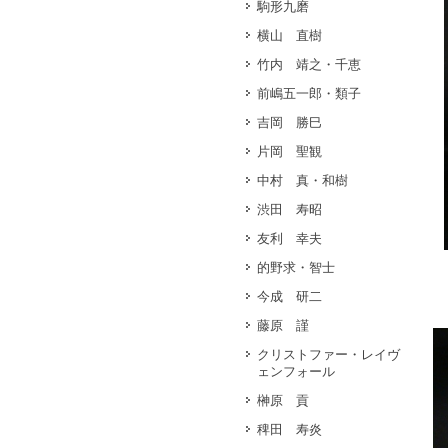
駒形九磨
横山 直樹
竹内 靖之・千恵
前嶋五一郎・類子
吉岡 勝巳
片岡 聖観
中村 真・和樹
渋田 寿昭
友利 幸夫
的野求・智士
今成 研二
藤原 謹
クリストファー・レイヴ
ェンフォール
榊原 貢
稗田 寿炎