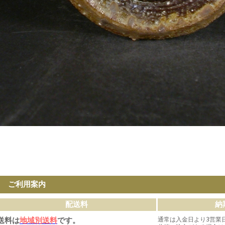
ご利用案内
配送料
納
送料は
地域別送料
です。
通常は入金日より3営業