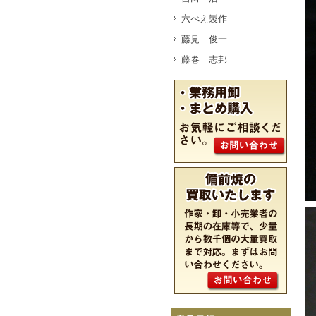
六べえ製作
藤見 俊一
藤巻 志邦