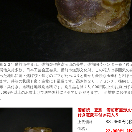
和２２年備前市生まれ。備前焼作家森宝山の長男。備前陶芸センター修了後
展他入賞多数。日本工芸会正会員。備前市無形文化財。この花入は雰囲気の
った地肌に黄・焦げ茶・焦げのゴマがたっぷりと掛かり豪快な玉垂れと相ま
ます。共箱の状態も良く進物にも最適です。高さ約２６．７センチ、径約１
布・栞付き。送料は地域別送料です。別注品を除く5,000円以上のお買上げで
0,000円以上のお買上げで送料無料にさせていただきます。 ※離島にお住
。
備前焼 登窯 備前市無形文
付き窯変耳付き花入５
88,000円(
上代価格:
価格:
22,000円 (