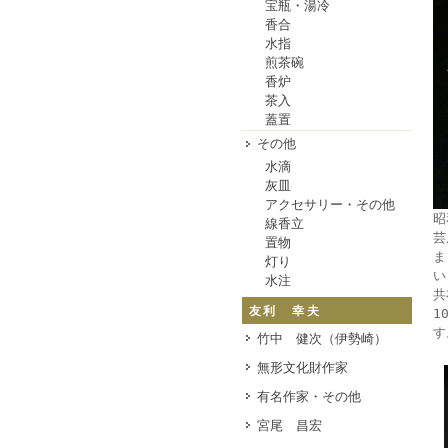
宝瓶・湯冷
香合
水指
煎茶碗
香炉
茶入
蓋置
その他
水滴
灰皿
アクセサリー・その他
昭
線香立
芸
置物
ま
灯り
い
水注
共
友利 幸夫
1
す
竹中 健次（伊勢崎）
無形文化財作家
有名作家・その他
宮尾 昌宏