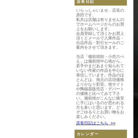
店長日記
いらっしゃいませ、店長の
原田です。
私共は店舗は有りませんの
でホームページからのお買
上をお願いします。
会員登録して頂くかお買上
頂くとメールで入庫作品・
出品作品・割引セールのご
案内をさせて頂きます。
当店「備前焼卸・小売六べ
え」は備前焼中心地から、
若手やまだあまり知られて
いない作家の作品を中心に
発信しています。作品のほ
とんどは、地元の店頭価格
よりかなり割安。他サイト
や陶磁器販売店・デパート
の価格と比べてみて下さ
い。備前焼がこんなに格安
に手にはいるのが思われる
方も多いと思います。どう
ぞごゆるりとお買い物をお
楽しみください。
店長日記はこちら >>
カレンダー