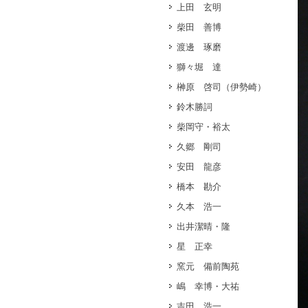
上田 玄明
柴田 善博
渡邊 琢磨
獅々堀 達
榊原 啓司（伊勢崎）
鈴木勝詞
柴岡守・裕太
久郷 剛司
安田 龍彦
橋本 勘介
久本 浩一
出井潔晴・隆
星 正幸
窯元 備前陶苑
嶋 幸博・大祐
吉田 浩一