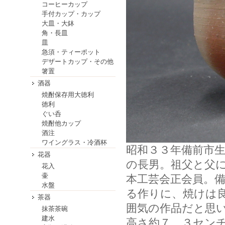
コーヒーカップ
手付カップ・カップ
大皿・大鉢
角・長皿
皿
急須・ティーポット
デザートカップ・その他
箸置
酒器
焼酎保存用大徳利
徳利
ぐい呑
焼酎他カップ
酒注
ワイングラス・冷酒杯
昭和３３年備前市
花器
の長男。祖父と父
花入
壷
本工芸会正会員。
水盤
る作りに、焼けは
茶器
囲気の作品だと思
抹茶茶碗
建水
高さ約７．３セン