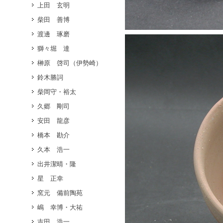
上田 玄明
柴田 善博
渡邊 琢磨
獅々堀 達
榊原 啓司（伊勢崎）
鈴木勝詞
柴岡守・裕太
久郷 剛司
安田 龍彦
橋本 勘介
久本 浩一
出井潔晴・隆
星 正幸
窯元 備前陶苑
嶋 幸博・大祐
吉田 浩一