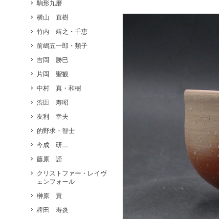
駒形九磨
横山 直樹
竹内 靖之・千恵
前嶋五一郎・類子
吉岡 勝巳
片岡 聖観
中村 真・和樹
渋田 寿昭
友利 幸夫
的野求・智士
今成 研二
藤原 謹
クリストファー・レイヴ
ェンフォール
榊原 貢
稗田 寿炎