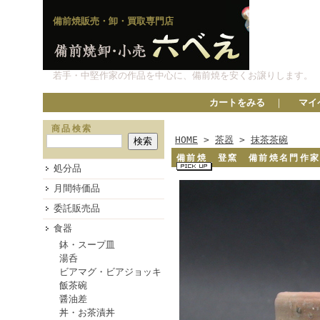
備前焼販売・卸・買取専門店
若手・中堅作家の作品を中心に、備前焼を安くお譲りします。
カートをみる
｜
マイ
商品検索
HOME
>
茶器
>
抹茶茶碗
備前焼 登窯 備前焼名門作
処分品
月間特価品
委託販売品
食器
鉢・スープ皿
湯呑
ビアマグ・ビアジョッキ
飯茶碗
醤油差
丼・お茶漬丼