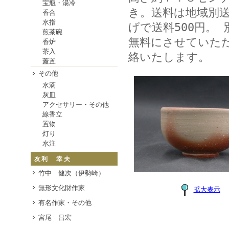
宝瓶・湯冷
き。送料は地域別送
香合
水指
げで送料500円。 
煎茶碗
無料にさせていた
香炉
茶入
絡いたします。
蓋置
その他
水滴
灰皿
アクセサリー・その他
線香立
置物
灯り
水注
友利 幸夫
竹中 健次（伊勢崎）
無形文化財作家
拡大表示
有名作家・その他
宮尾 昌宏