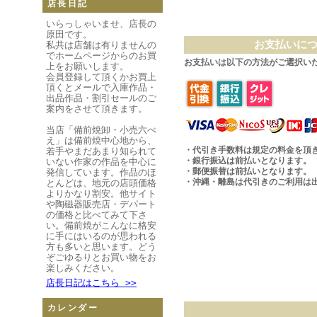
店長日記
いらっしゃいませ、店長の
原田です。
お支払いに
私共は店舗は有りませんの
でホームページからのお買
お支払いは以下の方法がご選択い
上をお願いします。
会員登録して頂くかお買上
頂くとメールで入庫作品・
出品作品・割引セールのご
案内をさせて頂きます。
当店「備前焼卸・小売六べ
え」は備前焼中心地から、
・代引き手数料は規定の料金を頂
若手やまだあまり知られて
・銀行振込は前払いとなります。
いない作家の作品を中心に
・郵便振替は前払いとなります。
発信しています。作品のほ
・沖縄・離島は代引きのご利用は
とんどは、地元の店頭価格
よりかなり割安。他サイト
や陶磁器販売店・デパート
の価格と比べてみて下さ
い。備前焼がこんなに格安
に手にはいるのが思われる
方も多いと思います。どう
ぞごゆるりとお買い物をお
楽しみください。
店長日記はこちら >>
カレンダー