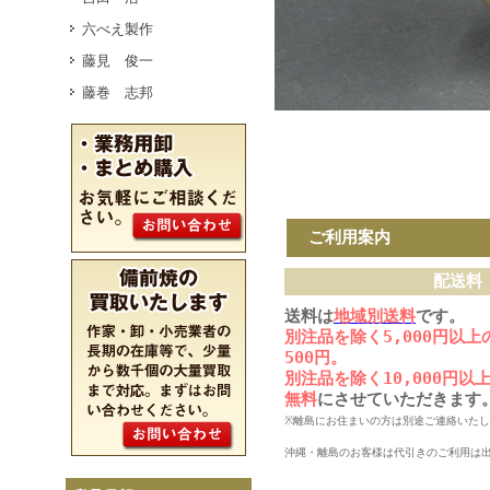
六べえ製作
藤見 俊一
藤巻 志邦
ご利用案内
配送料
送料は
地域別送料
です。
別注品を除く5,000円以
500円。
別注品を除く10,000円
無料
にさせていただきます
※離島にお住まいの方は別途ご連絡いた
沖縄・離島のお客様は代引きのご利用は