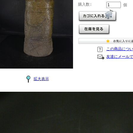
購入数:
個
この商品につ
友達にメール
拡大表示