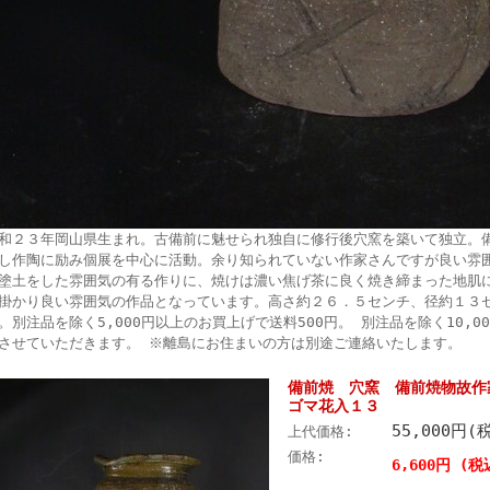
和２３年岡山県生まれ。古備前に魅せられ独自に修行後穴窯を築いて独立。
し作陶に励み個展を中心に活動。余り知られていない作家さんですが良い雰
塗土をした雰囲気の有る作りに、焼けは濃い焦げ茶に良く焼き締まった地肌
掛かり良い雰囲気の作品となっています。高さ約２６．５センチ、径約１３
。別注品を除く5,000円以上のお買上げで送料500円。 別注品を除く10,
させていただきます。 ※離島にお住まいの方は別途ご連絡いたします。
備前焼 穴窯 備前焼物故作
ゴマ花入１３
55,000円(
上代価格:
価格:
6,600円 (税