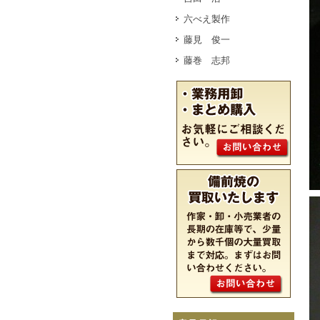
六べえ製作
藤見 俊一
藤巻 志邦