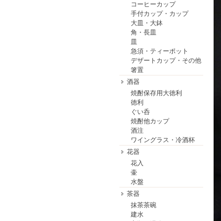
コーヒーカップ
手付カップ・カップ
大皿・大鉢
角・長皿
皿
急須・ティーポット
デザートカップ・その他
箸置
酒器
焼酎保存用大徳利
徳利
ぐい呑
焼酎他カップ
酒注
ワイングラス・冷酒杯
花器
花入
壷
水盤
茶器
抹茶茶碗
建水