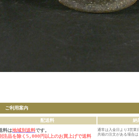
ご利用案内
配送料
納
送料は
地域別送料
です。
通常は入金日より3営業
共箱の注文がある場合は
別注品を除く5,000円以上のお買上げで送料