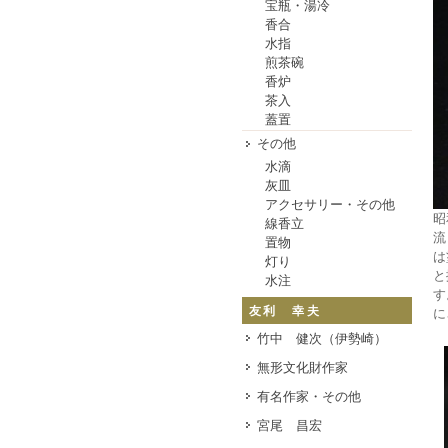
宝瓶・湯冷
香合
水指
煎茶碗
香炉
茶入
蓋置
その他
水滴
灰皿
アクセサリー・その他
昭
線香立
流
置物
は
灯り
と
水注
す
友利 幸夫
に
竹中 健次（伊勢崎）
無形文化財作家
有名作家・その他
宮尾 昌宏