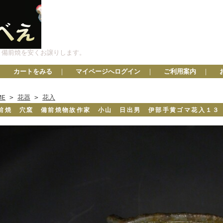
、備前焼を安くお譲りします。
カートをみる
｜
マイページへログイン
｜
ご利用案内
｜
ME
>
花器
>
花入
前焼 穴窯 備前焼物故作家 小山 日出男 伊部手黄ゴマ花入１