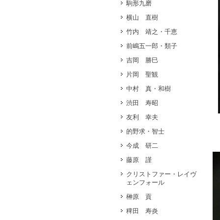
駒形九磨
横山 直樹
竹内 靖之・千恵
前嶋五一郎・類子
吉岡 勝巳
片岡 聖観
中村 真・和樹
渋田 寿昭
友利 幸夫
的野求・智士
今成 研二
藤原 謹
クリストファー・レイヴ
ェンフォール
榊原 貢
稗田 寿炎