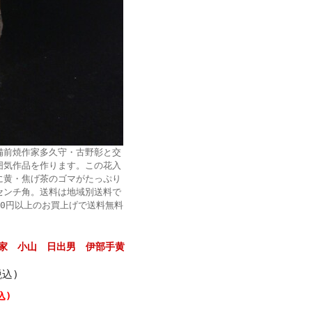
備前焼作家多久守・古野彰と交
囲気作品を作ります。この花入
に黄・焦げ茶のゴマがたっぷり
センチ角。送料は地域別送料で
000円以上のお買上げで送料無料
家 小山 日出男 伊部手黄
税込)
込)