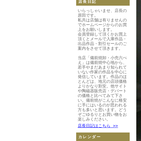
店長日記
いらっしゃいませ、店長の
原田です。
私共は店舗は有りませんの
でホームページからのお買
上をお願いします。
会員登録して頂くかお買上
頂くとメールで入庫作品・
出品作品・割引セールのご
案内をさせて頂きます。
当店「備前焼卸・小売六べ
え」は備前焼中心地から、
若手やまだあまり知られて
いない作家の作品を中心に
発信しています。作品のほ
とんどは、地元の店頭価格
よりかなり割安。他サイト
や陶磁器販売店・デパート
の価格と比べてみて下さ
い。備前焼がこんなに格安
に手にはいるのが思われる
方も多いと思います。どう
ぞごゆるりとお買い物をお
楽しみください。
店長日記はこちら >>
カレンダー