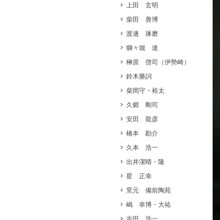
上田 玄明
柴田 善博
渡邊 琢磨
獅々堀 達
榊原 啓司（伊勢崎）
鈴木勝詞
柴岡守・裕太
久郷 剛司
安田 龍彦
橋本 勘介
久本 浩一
出井潔晴・隆
星 正幸
窯元 備前陶苑
嶋 幸博・大祐
吉田 浩一