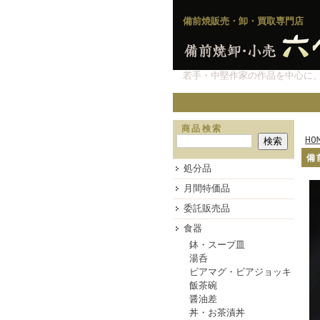
備前焼販売・卸・買取専門店
若手・中堅作家の作品を中心に
商品検索
HO
備
処分品
月間特価品
委託販売品
食器
鉢・スープ皿
湯呑
ビアマグ・ビアジョッキ
飯茶碗
醤油差
丼・お茶漬丼