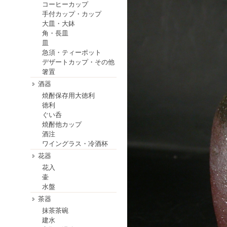
コーヒーカップ
手付カップ・カップ
大皿・大鉢
角・長皿
皿
急須・ティーポット
デザートカップ・その他
箸置
酒器
焼酎保存用大徳利
徳利
ぐい呑
焼酎他カップ
酒注
ワイングラス・冷酒杯
花器
花入
壷
水盤
茶器
抹茶茶碗
建水