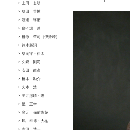
上田 玄明
柴田 善博
渡邊 琢磨
獅々堀 達
榊原 啓司（伊勢崎）
鈴木勝詞
柴岡守・裕太
久郷 剛司
安田 龍彦
橋本 勘介
久本 浩一
出井潔晴・隆
星 正幸
窯元 備前陶苑
嶋 幸博・大祐
吉田 浩一