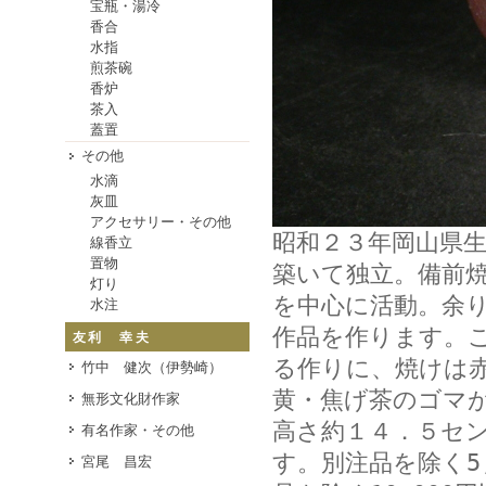
宝瓶・湯冷
香合
水指
煎茶碗
香炉
茶入
蓋置
その他
水滴
灰皿
アクセサリー・その他
昭和２３年岡山県
線香立
置物
築いて独立。備前
灯り
を中心に活動。余
水注
作品を作ります。
友利 幸夫
る作りに、焼けは
竹中 健次（伊勢崎）
黄・焦げ茶のゴマ
無形文化財作家
高さ約１４．５セ
有名作家・その他
す。別注品を除く5,
宮尾 昌宏