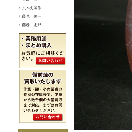
六べえ製作
藤見 俊一
藤巻 志邦