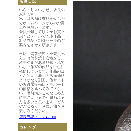
店長日記
いらっしゃいませ、店長の
原田です。
私共は店舗は有りませんの
でホームページからのお買
上をお願いします。
会員登録して頂くかお買上
頂くとメールで入庫作品・
出品作品・割引セールのご
案内をさせて頂きます。
当店「備前焼卸・小売六べ
え」は備前焼中心地から、
若手やまだあまり知られて
いない作家の作品を中心に
発信しています。作品のほ
とんどは、地元の店頭価格
よりかなり割安。他サイト
や陶磁器販売店・デパート
の価格と比べてみて下さ
い。備前焼がこんなに格安
に手にはいるのが思われる
方も多いと思います。どう
ぞごゆるりとお買い物をお
楽しみください。
店長日記はこちら >>
カレンダー