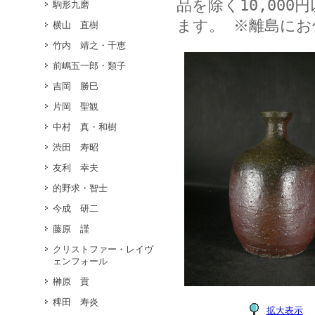
品を除く10,00
駒形九磨
ます。 ※離島に
横山 直樹
竹内 靖之・千恵
前嶋五一郎・類子
吉岡 勝巳
片岡 聖観
中村 真・和樹
渋田 寿昭
友利 幸夫
的野求・智士
今成 研二
藤原 謹
クリストファー・レイヴ
ェンフォール
榊原 貢
稗田 寿炎
拡大表示