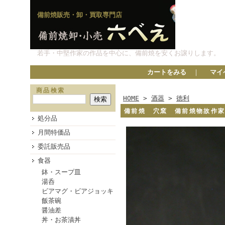
備前焼販売・卸・買取専門店
若手・中堅作家の作品を中心に、備前焼を安くお譲りします。
カートをみる
｜
マイ
商品検索
HOME
>
酒器
>
徳利
備前焼 穴窯 備前焼物故作
処分品
月間特価品
委託販売品
食器
鉢・スープ皿
湯呑
ビアマグ・ビアジョッキ
飯茶碗
醤油差
丼・お茶漬丼